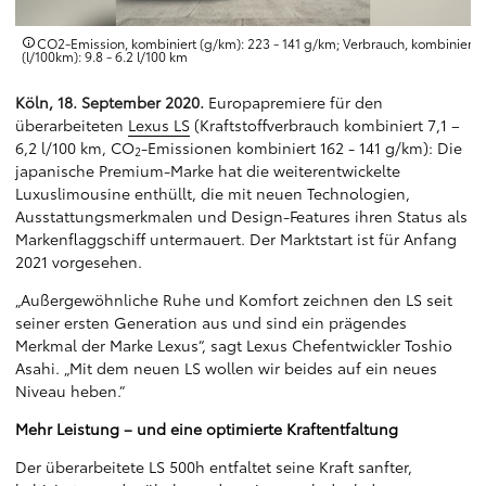
t
CO2-Emission, kombiniert (g/km): 223 - 141 g/km; Verbrauch, kombiniert
(l/100km): 9.8 - 6.2 l/100 km
Köln, 18. September 2020.
Europapremiere für den
überarbeiteten
Lexus LS
(Kraftstoffverbrauch kombiniert 7,1 –
6,2 l/100 km, CO
-Emissionen kombiniert 162 - 141 g/km): Die
2
japanische Premium-Marke hat die weiterentwickelte
Luxuslimousine enthüllt, die mit neuen Technologien,
Ausstattungsmerkmalen und Design-Features ihren Status als
Markenflaggschiff untermauert. Der Marktstart ist für Anfang
2021 vorgesehen.
„Außergewöhnliche Ruhe und Komfort zeichnen den LS seit
seiner ersten Generation aus und sind ein prägendes
Merkmal der Marke Lexus“, sagt Lexus Chefentwickler Toshio
Asahi. „Mit dem neuen LS wollen wir beides auf ein neues
Niveau heben.“
Mehr Leistung – und eine optimierte Kraftentfaltung
Der überarbeitete LS 500h entfaltet seine Kraft sanfter,