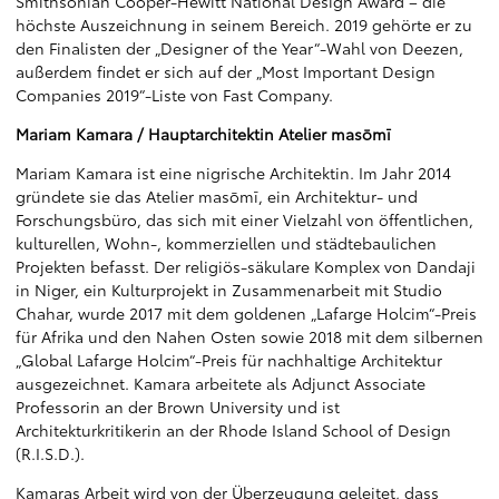
Smithsonian Cooper-Hewitt National Design Award – die
höchste Auszeichnung in seinem Bereich. 2019 gehörte er zu
den Finalisten der „Designer of the Year“-Wahl von Deezen,
außerdem findet er sich auf der „Most Important Design
Companies 2019“-Liste von Fast Company.
Mariam Kamara / Hauptarchitektin Atelier mas
ō
m
ī
Mariam Kamara ist eine nigrische Architektin. Im Jahr 2014
gründete sie das Atelier masōmī, ein Architektur- und
Forschungsbüro, das sich mit einer Vielzahl von öffentlichen,
kulturellen, Wohn-, kommerziellen und städtebaulichen
Projekten befasst. Der religiös-säkulare Komplex von Dandaji
in Niger, ein Kulturprojekt in Zusammenarbeit mit Studio
Chahar, wurde 2017 mit dem goldenen „Lafarge Holcim“-Preis
für Afrika und den Nahen Osten sowie 2018 mit dem silbernen
„Global Lafarge Holcim“-Preis für nachhaltige Architektur
ausgezeichnet. Kamara arbeitete als Adjunct Associate
Professorin an der Brown University und ist
Architekturkritikerin an der Rhode Island School of Design
(R.I.S.D.).
Kamaras Arbeit wird von der Überzeugung geleitet, dass