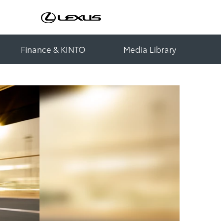
Finance & KINTO
Media Library