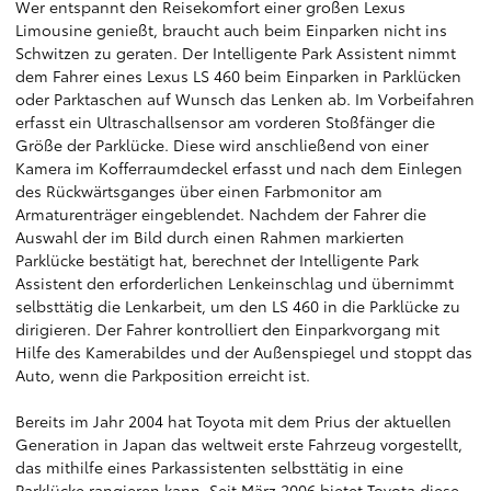
Wer entspannt den Reisekomfort einer großen Lexus
Limousine genießt, braucht auch beim Einparken nicht ins
Schwitzen zu geraten. Der Intelligente Park Assistent nimmt
dem Fahrer eines Lexus LS 460 beim Einparken in Parklücken
oder Parktaschen auf Wunsch das Lenken ab. Im Vorbeifahren
erfasst ein Ultraschallsensor am vorderen Stoßfänger die
Größe der Parklücke. Diese wird anschließend von einer
Kamera im Kofferraumdeckel erfasst und nach dem Einlegen
des Rückwärtsganges über einen Farbmonitor am
Armaturenträger eingeblendet. Nachdem der Fahrer die
Auswahl der im Bild durch einen Rahmen markierten
Parklücke bestätigt hat, berechnet der Intelligente Park
Assistent den erforderlichen Lenkeinschlag und übernimmt
selbsttätig die Lenkarbeit, um den LS 460 in die Parklücke zu
dirigieren. Der Fahrer kontrolliert den Einparkvorgang mit
Hilfe des Kamerabildes und der Außenspiegel und stoppt das
Auto, wenn die Parkposition erreicht ist.
Bereits im Jahr 2004 hat Toyota mit dem Prius der aktuellen
Generation in Japan das weltweit erste Fahrzeug vorgestellt,
das mithilfe eines Parkassistenten selbsttätig in eine
Parklücke rangieren kann. Seit März 2006 bietet Toyota diese