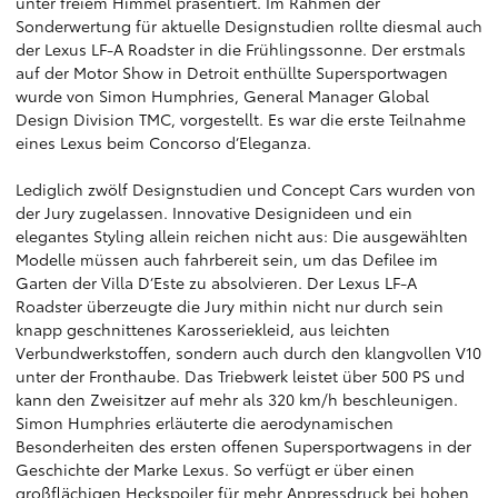
unter freiem Himmel präsentiert. Im Rahmen der
Sonderwertung für aktuelle Designstudien rollte diesmal auch
der Lexus LF-A Roadster in die Frühlingssonne. Der erstmals
auf der Motor Show in Detroit enthüllte Supersportwagen
wurde von Simon Humphries, General Manager Global
Design Division TMC, vorgestellt. Es war die erste Teilnahme
eines Lexus beim Concorso d‘Eleganza.
Lediglich zwölf Designstudien und Concept Cars wurden von
der Jury zugelassen. Innovative Designideen und ein
elegantes Styling allein reichen nicht aus: Die ausgewählten
Modelle müssen auch fahrbereit sein, um das Defilee im
Garten der Villa D‘Este zu absolvieren. Der Lexus LF-A
Roadster überzeugte die Jury mithin nicht nur durch sein
knapp geschnittenes Karosseriekleid, aus leichten
Verbundwerkstoffen, sondern auch durch den klangvollen V10
unter der Fronthaube. Das Triebwerk leistet über 500 PS und
kann den Zweisitzer auf mehr als 320 km/h beschleunigen.
Simon Humphries erläuterte die aerodynamischen
Besonderheiten des ersten offenen Supersportwagens in der
Geschichte der Marke Lexus. So verfügt er über einen
großflächigen Heckspoiler für mehr Anpressdruck bei hohen