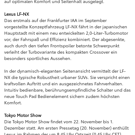
auf optimalen Komfort und Seitenhalt ausgelegt.
Lexus LF-NX
Das erstmals auf der Frankfurter IAA im September
vorgestellte Konzeptfahrzeug LF-NX fährt in der japanischen
Hauptstadt mit einem neu entwickelten 2,0-Liter-Turbomotor
vor, der Fahrspaß und Effizienz kombiniert. Der abgesenkte,
auch durch den tiefen Frontspoiler betonte Schwerpunkt
verleiht der Turbovariante des kompakten Crossover ein
besonders sportliches Aussehen.
In der dynamisch-eleganten Seitenansicht vermittelt der LF-
NX die typische Robustheit urbaner SUVs. Sie verspricht einen
kraftvollen Auftritt und ein ausgezeichnetes Fahrverhalten.
Intuitiv bedienbare, berührungsempfindliche Schalter und das
neue Touch Pad Bedienelement sichern zudem höchsten
Komfort.
Tokyo Motor Show
Die Tokyo Motor Show findet vom 22. November bis 1.
Dezember statt. Am ersten Pressetag (20. November) enthüllt
Lexus im Rahmen der um 8.45 Uhr Ortszeit (0.45 Uhr CET)