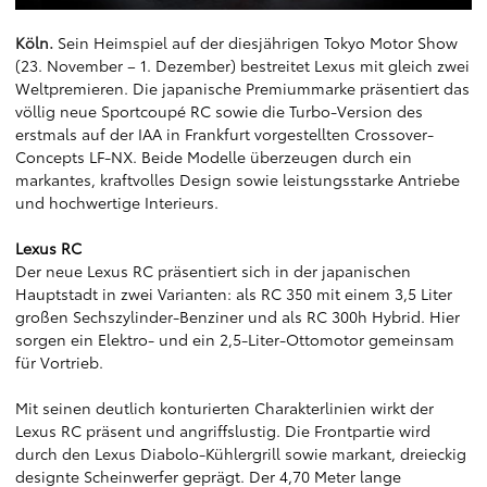
Köln.
Sein Heimspiel auf der diesjährigen Tokyo Motor Show
(23. November – 1. Dezember) bestreitet Lexus mit gleich zwei
Weltpremieren. Die japanische Premiummarke präsentiert das
völlig neue Sportcoupé RC sowie die Turbo-Version des
erstmals auf der IAA in Frankfurt vorgestellten Crossover-
Concepts LF-NX. Beide Modelle überzeugen durch ein
markantes, kraftvolles Design sowie leistungsstarke Antriebe
und hochwertige Interieurs.
Lexus RC
Der neue Lexus RC präsentiert sich in der japanischen
Hauptstadt in zwei Varianten: als RC 350 mit einem 3,5 Liter
großen Sechszylinder-Benziner und als RC 300h Hybrid. Hier
sorgen ein Elektro- und ein 2,5-Liter-Ottomotor gemeinsam
für Vortrieb.
Mit seinen deutlich konturierten Charakterlinien wirkt der
Lexus RC präsent und angriffslustig. Die Frontpartie wird
durch den Lexus Diabolo-Kühlergrill sowie markant, dreieckig
designte Scheinwerfer geprägt. Der 4,70 Meter lange