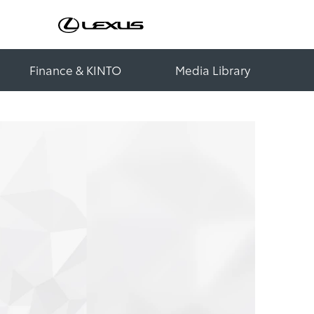
Finance & KINTO
Media Library