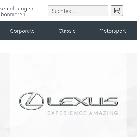
ssemeldungen
abonnieren
Corporate
Classic
Motorsport