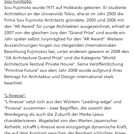
Sou Fujimoto:
Sou Fujimoto wurde 1971 auf Hokkaido geboren. Er studierte
Architektur an der Universität Tokio, ehe er im Jahr 2000 die
Firma Sou Fujimoto Architects gründete. 2005 und 2006 mit
den "AR Award" für junge Architekten ausgezeichnet, erhielt er
2007 von der gleichen Jury den "Grand Prize" und wurde ein
Jahr später selbst Jurymitglied für den "AR Award". Weitere
Auszeichnungen trugen zur steigenden internationalen
Beachtung Fujimotos bei, unter anderem gewann er 2008 den
"JIA Architecture Grand Prize" und die Kategorie "World
Architecture Festival Private House". Seine Veröffentlichung
"Primitive Future" aus dem Jahr 2008 wurde aufgrund ihres
Beitrags für Architektur und Design international stark
beachtet.
"L-finesse":
"L-finesse" setzt sich aus den Wörtern "Leading-edge" und
"Finesse" zusammen - zwei Begriffen, die sowohl den
Werdegang als auch die Zukunft der Marke Lexus
charakterisieren. Abgeleitet von den Werten japanischer
Ästhetik, schafft L-finesse eine einzigartige dynamische Kraft,
die auf dem Kontrast zwischen der Reinheit schlichter, klarer