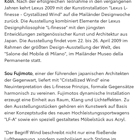
Köln.
Nach der erfolgreichen Teilnahme in den vergangenen
Jahren kehrt Lexus 2009 mit der Kunstinstallation "Lexus L-
finesse - Crystallized Wind" auf die Mailänder Designwoche
zurück. Die Ausstellung kombiniert Elemente der Lexus
Designphilosophie "L-finesse" mit den jüngsten
Entwicklungen zeitgenössischer Kunst und Architektur aus
Japan. Die Ausstellung findet vom 22. bis 26. April 2009 im
Rahmen der größten Design-Ausstellung der Welt, des
"Salone del Mobile di Milano", im Mailänder Museo della
Permanente statt.
Sou Fujimoto
, einer der führenden japanischen Architekten
der Gegenwart, liefert mit "Cristallized Wind" eine
Neuinterpretation des L-finesse Prinzips, formale Gegensätze
harmonisch zu vereinen. Fujimotos dynamische Installation
erzeugt eine Einheit aus Raum, Klang und Lichteffekten. Zu
den Ausstellungsstücken gehören ein Kunstwerk auf Basis
einer Konzeptstudie des neuen Hochleistungssportwagens
"LF-A" sowie ein speziell gestaltetes Möbelstück aus Acryl.
"Der Begriff Wind beschreibt nicht nur eine fließende
Luftbewegung, sondern symbolisiert auch Ströme im