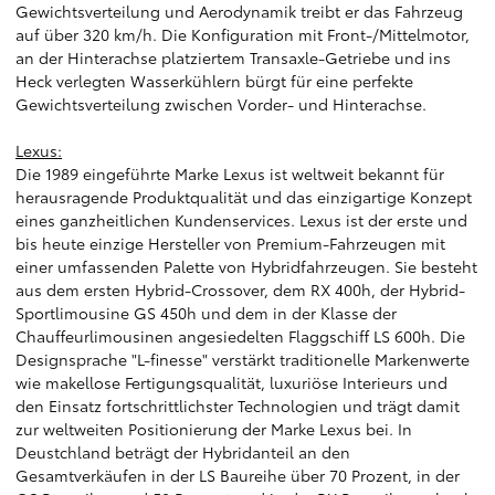
Gewichtsverteilung und Aerodynamik treibt er das Fahrzeug
auf über 320 km/h. Die Konfiguration mit Front-/Mittelmotor,
an der Hinterachse platziertem Transaxle-Getriebe und ins
Heck verlegten Wasserkühlern bürgt für eine perfekte
Gewichtsverteilung zwischen Vorder- und Hinterachse.
Lexus:
Die 1989 eingeführte Marke Lexus ist weltweit bekannt für
herausragende Produktqualität und das einzigartige Konzept
eines ganzheitlichen Kundenservices. Lexus ist der erste und
bis heute einzige Hersteller von Premium-Fahrzeugen mit
einer umfassenden Palette von Hybridfahrzeugen. Sie besteht
aus dem ersten Hybrid-Crossover, dem RX 400h, der Hybrid-
Sportlimousine GS 450h und dem in der Klasse der
Chauffeurlimousinen angesiedelten Flaggschiff LS 600h. Die
Designsprache "L-finesse" verstärkt traditionelle Markenwerte
wie makellose Fertigungsqualität, luxuriöse Interieurs und
den Einsatz fortschrittlichster Technologien und trägt damit
zur weltweiten Positionierung der Marke Lexus bei. In
Deustchland beträgt der Hybridanteil an den
Gesamtverkäufen in der LS Baureihe über 70 Prozent, in der