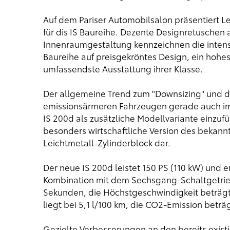
Auf dem Pariser Automobilsalon präsentiert L
für dis IS Baureihe. Dezente Designretuschen a
Innenraumgestaltung kennzeichnen die intensi
Baureihe auf preisgekröntes Design, ein hohes
umfassendste Ausstattung ihrer Klasse.
Der allgemeine Trend zum "Downsizing" und 
emissionsärmeren Fahrzeugen gerade auch im
IS 200d als zusätzliche Modellvariante einzufü
besonders wirtschaftliche Version des bekann
Leichtmetall-Zylinderblock dar.
Der neue IS 200d leistet 150 PS (110 kW) un
Kombination mit dem Sechsgang-Schaltgetriebe
Sekunden, die Höchstgeschwindigkeit beträgt
liegt bei 5,1 l/100 km, die CO2-Emission beträ
Gezielte Verbesserungen an den bereits exist