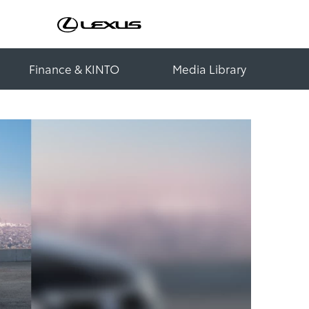
Finance & KINTO
Media Library