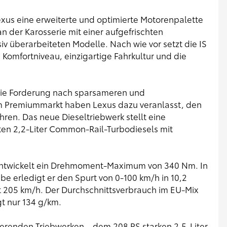
exus eine erweiterte und optimierte Motorenpalette
n der Karosserie mit einer aufgefrischten
v überarbeiteten Modelle. Nach wie vor setzt die IS
 Komfortniveau, einzigartige Fahrkultur und die
die Forderung nach sparsameren und
 Premiummarkt haben Lexus dazu veranlasst, den
hren. Das neue Dieseltriebwerk stellt eine
ten 2,2-Liter Common-Rail-Turbodiesels mit
d entwickelt ein Drehmoment-Maximum von 340 Nm. In
 erledigt er den Spurt von 0-100 km/h in 10,2
 205 km/h. Der Durchschnittsverbrauch im EU-Mix
gt nur 134 g/km.
ierenden Triebwerken – dem 208 PS starken 2,5-Liter