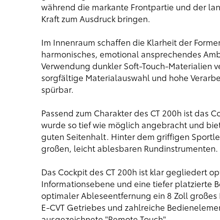
während die markante Frontpartie und der la
Kraft zum Ausdruck bringen.
Im Innenraum schaffen die Klarheit der Forme
harmonisches, emotional ansprechendes Ambie
Verwendung dunkler Soft-Touch-Materialien v
sorgfältige Materialauswahl und hohe Verarbe
spürbar.
Passend zum Charakter des CT 200h ist das Coc
wurde so tief wie möglich angebracht und bie
guten Seitenhalt. Hinter dem griffigen Sportle
großen, leicht ablesbaren Rundinstrumenten.
Das Cockpit des CT 200h ist klar gegliedert op
Informationsebene und eine tiefer platzierte 
optimaler Ableseentfernung ein 8 Zoll großes
E-CVT Getriebes und zahlreiche Bedienelemen
ausgezeichnete "Remote Touch".