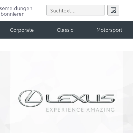
ssemeldungen
abonnieren
Corporate
Classic
Motorsport