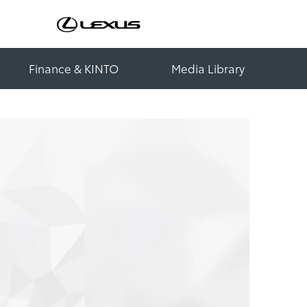
Finance & KINTO
Media Library