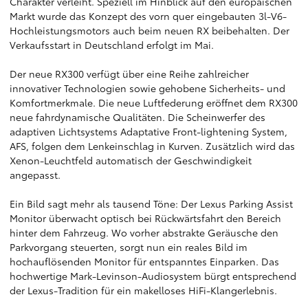
Charakter verleiht. Speziell im Hinblick auf den europäischen
Markt wurde das Konzept des vorn quer eingebauten 3l-V6-
Hochleistungsmotors auch beim neuen RX beibehalten. Der
Verkaufsstart in Deutschland erfolgt im Mai.
Der neue RX300 verfügt über eine Reihe zahlreicher
innovativer Technologien sowie gehobene Sicherheits- und
Komfortmerkmale. Die neue Luftfederung eröffnet dem RX300
neue fahrdynamische Qualitäten. Die Scheinwerfer des
adaptiven Lichtsystems Adaptative Front-lightening System,
AFS, folgen dem Lenkeinschlag in Kurven. Zusätzlich wird das
Xenon-Leuchtfeld automatisch der Geschwindigkeit
angepasst.
Ein Bild sagt mehr als tausend Töne: Der Lexus Parking Assist
Monitor überwacht optisch bei Rückwärtsfahrt den Bereich
hinter dem Fahrzeug. Wo vorher abstrakte Geräusche den
Parkvorgang steuerten, sorgt nun ein reales Bild im
hochauflösenden Monitor für entspanntes Einparken. Das
hochwertige Mark-Levinson-Audiosystem bürgt entsprechend
der Lexus-Tradition für ein makelloses HiFi-Klangerlebnis.