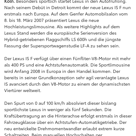
Köln.
Besonders sportlich startet Lexus in den Autofrühling.
Nach seinem Debüt in Detroit kommt der neue Lexus IS F nun
erstmals nach Europa. Auf dem Genfer Automobilsalon vom
8. bis 18. März 2007 präsentiert Lexus die neue
Hochleistungslimousine. Als weitere Highlights auf dem
Lexus Stand werden die europäische Serienversion des
Hybrid-getriebenen Flaggschiffs LS 600h und die jüngste
Fassung der Supersportwagenstudie LF-A zu sehen sein.
Der Lexus IS F verfügt über einen Fünfliter-V8-Motor mit mehr
als 400 PS und eine Achtstufenautomatik. Die Sportlimousine
wird Anfang 2008 in Europa in den Handel kommen. Der
bereits in seiner Grundkonzeption sehr agil veranlagte Lexus
IS avanciert durch den V8-Motor zu einem der dynamischsten
Viertürer weltweit.
Den Spurt von 0 auf 100 km/h absolviert dieser bislang
sportlichste Lexus in weniger als fünf Sekunden. Die
Kraftübertragung an die Hinterachse erfolgt erstmals in dieser
Fahrzeugklasse über ein Achtstufen-Automatikgetriebe. Der
neu entwickelte Drehmomentwandler erlaubt extrem kurze
Schaltzeiten. Beim manuellen Hochschalten per