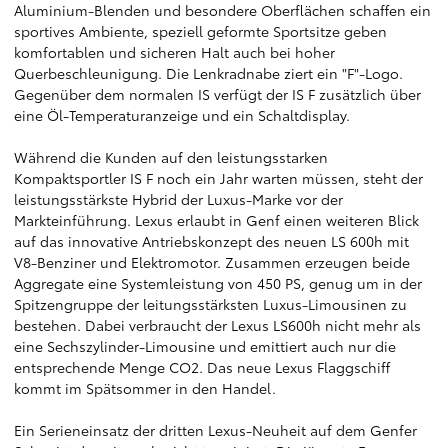
Aluminium-Blenden und besondere Oberflächen schaffen ein
sportives Ambiente, speziell geformte Sportsitze geben
komfortablen und sicheren Halt auch bei hoher
Querbeschleunigung. Die Lenkradnabe ziert ein "F"-Logo.
Gegenüber dem normalen IS verfügt der IS F zusätzlich über
eine Öl-Temperaturanzeige und ein Schaltdisplay.
Während die Kunden auf den leistungsstarken
Kompaktsportler IS F noch ein Jahr warten müssen, steht der
leistungsstärkste Hybrid der Luxus-Marke vor der
Markteinführung. Lexus erlaubt in Genf einen weiteren Blick
auf das innovative Antriebskonzept des neuen LS 600h mit
V8-Benziner und Elektromotor. Zusammen erzeugen beide
Aggregate eine Systemleistung von 450 PS, genug um in der
Spitzengruppe der leitungsstärksten Luxus-Limousinen zu
bestehen. Dabei verbraucht der Lexus LS600h nicht mehr als
eine Sechszylinder-Limousine und emittiert auch nur die
entsprechende Menge CO2. Das neue Lexus Flaggschiff
kommt im Spätsommer in den Handel.
Ein Serieneinsatz der dritten Lexus-Neuheit auf dem Genfer