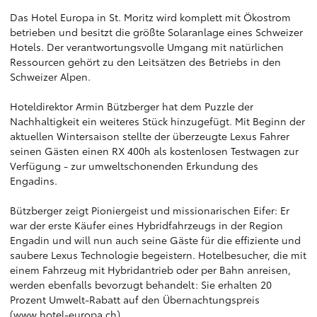
Das Hotel Europa in St. Moritz wird komplett mit Ökostrom
betrieben und besitzt die größte Solaranlage eines Schweizer
Hotels. Der verantwortungsvolle Umgang mit natürlichen
Ressourcen gehört zu den Leitsätzen des Betriebs in den
Schweizer Alpen.
Hoteldirektor Armin Bützberger hat dem Puzzle der
Nachhaltigkeit ein weiteres Stück hinzugefügt. Mit Beginn der
aktuellen Wintersaison stellte der überzeugte Lexus Fahrer
seinen Gästen einen RX 400h als kostenlosen Testwagen zur
Verfügung - zur umweltschonenden Erkundung des
Engadins.
Bützberger zeigt Pioniergeist und missionarischen Eifer: Er
war der erste Käufer eines Hybridfahrzeugs in der Region
Engadin und will nun auch seine Gäste für die effiziente und
saubere Lexus Technologie begeistern. Hotelbesucher, die mit
einem Fahrzeug mit Hybridantrieb oder per Bahn anreisen,
werden ebenfalls bevorzugt behandelt: Sie erhalten 20
Prozent Umwelt-Rabatt auf den Übernachtungspreis
(
www.hotel-europa.ch
).