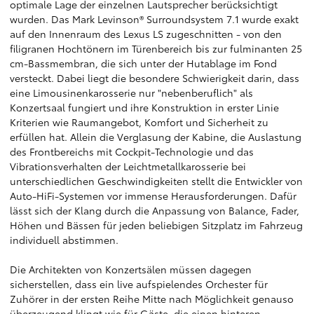
optimale Lage der einzelnen Lautsprecher berücksichtigt
wurden. Das Mark Levinson® Surroundsystem 7.1 wurde exakt
auf den Innenraum des Lexus LS zugeschnitten - von den
filigranen Hochtönern im Türenbereich bis zur fulminanten 25
cm-Bassmembran, die sich unter der Hutablage im Fond
versteckt. Dabei liegt die besondere Schwierigkeit darin, dass
eine Limousinenkarosserie nur "nebenberuflich" als
Konzertsaal fungiert und ihre Konstruktion in erster Linie
Kriterien wie Raumangebot, Komfort und Sicherheit zu
erfüllen hat. Allein die Verglasung der Kabine, die Auslastung
des Frontbereichs mit Cockpit-Technologie und das
Vibrationsverhalten der Leichtmetallkarosserie bei
unterschiedlichen Geschwindigkeiten stellt die Entwickler von
Auto-HiFi-Systemen vor immense Herausforderungen. Dafür
lässt sich der Klang durch die Anpassung von Balance, Fader,
Höhen und Bässen für jeden beliebigen Sitzplatz im Fahrzeug
individuell abstimmen.
Die Architekten von Konzertsälen müssen dagegen
sicherstellen, dass ein live aufspielendes Orchester für
Zuhörer in der ersten Reihe Mitte nach Möglichkeit genauso
überzeugend klingt wie für Gäste, die einen hinteren