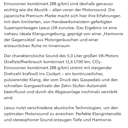
Emissionen kombiniert 288 g/km) sind deshalb genauso
wichtig wie die Akustik – allen voran der Motorsound. Die
japanische Premium-Marke macht sich hier ihre Erfahrungen
mit dem limitierten, von Handwerksmeistern gefertigten
Supersportwagen Lexus LFA zunutze. Das Ergebnis ist eine
nahezu ideale Klangumgebung, geprägt von einer „Harmonie
der Gegensätze“ aus Motorgeräuschen und einer
erstaunlichen Ruhe im Innenraum.
Der charakteristische Sound des 5,0 Liter großen V8-Motors
(Kraftstoffverbrauch kombiniert 12,6 l/100 km; CO
-
2
Emissionen kombiniert 288 g/km) strömt mit steigender
Drehzahl kraftvoll ins Cockpit – ein kontinuierlicher,
pulsierender Klang, der vom Druck des Gaspedals und den
schnellen Gangwechseln der Zehn-Stufen-Automatik
beeinflusst und durch die Abgasanlage nochmals verstärkt
wird.
Lexus nutzt verschiedene akustische Technologien, um den
optimalen Motorsound zu erreichen: Perfekte Klangintervalle
und stereophoner Sound erzeugen Tiefe und Harmonie.