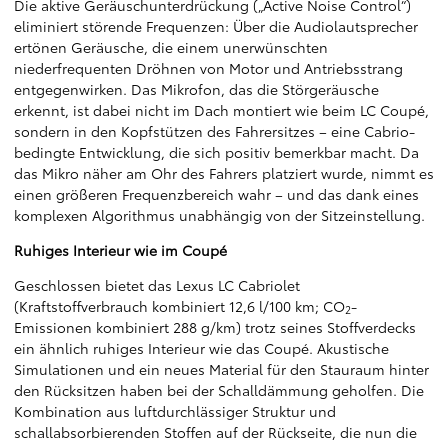
Die aktive Geräuschunterdrückung („Active Noise Control“)
eliminiert störende Frequenzen: Über die Audiolautsprecher
ertönen Geräusche, die einem unerwünschten
niederfrequenten Dröhnen von Motor und Antriebsstrang
entgegenwirken. Das Mikrofon, das die Störgeräusche
erkennt, ist dabei nicht im Dach montiert wie beim LC Coupé,
sondern in den Kopfstützen des Fahrersitzes – eine Cabrio-
bedingte Entwicklung, die sich positiv bemerkbar macht. Da
das Mikro näher am Ohr des Fahrers platziert wurde, nimmt es
einen größeren Frequenzbereich wahr – und das dank eines
komplexen Algorithmus unabhängig von der Sitzeinstellung.
Ruhiges Interieur wie im Coupé
Geschlossen bietet das Lexus LC Cabriolet
(Kraftstoffverbrauch kombiniert 12,6 l/100 km; CO
-
2
Emissionen kombiniert 288 g/km) trotz seines Stoffverdecks
ein ähnlich ruhiges Interieur wie das Coupé. Akustische
Simulationen und ein neues Material für den Stauraum hinter
den Rücksitzen haben bei der Schalldämmung geholfen. Die
Kombination aus luftdurchlässiger Struktur und
schallabsorbierenden Stoffen auf der Rückseite, die nun die