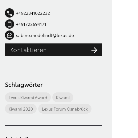
+4922341022232
+491722694171
sabine.medefindt@lexus.de
Kontaktieren
Schlagwörter
Lexus Kiwami Award
Kiwami
Kiwami 2020
Lexus Forum Osnabrück