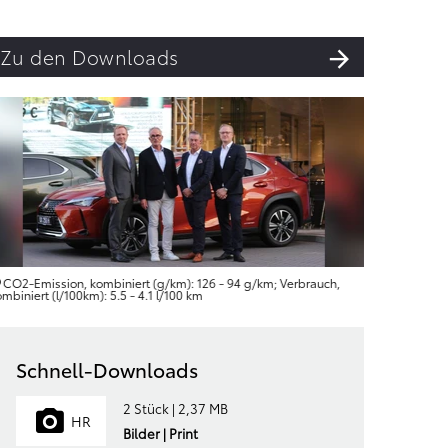
Zu den Downloads
CO2-Emission, kombiniert (g/km): 126 - 94 g/km; Verbrauch,
CO2-Emis
mbiniert (l/100km): 5.5 - 4.1 l/100 km
kombiniert 
Schnell-Downloads
2 Stück | 2,37 MB
HR
Bilder | Print