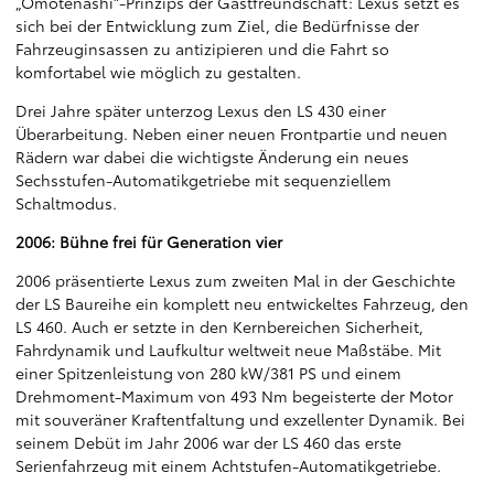
„Omotenashi“-Prinzips der Gastfreundschaft: Lexus setzt es
sich bei der Entwicklung zum Ziel, die Bedürfnisse der
Fahrzeuginsassen zu antizipieren und die Fahrt so
komfortabel wie möglich zu gestalten.
Drei Jahre später unterzog Lexus den LS 430 einer
Überarbeitung. Neben einer neuen Frontpartie und neuen
Rädern war dabei die wichtigste Änderung ein neues
Sechsstufen-Automatikgetriebe mit sequenziellem
Schaltmodus.
2006: Bühne frei für Generation vier
2006 präsentierte Lexus zum zweiten Mal in der Geschichte
der LS Baureihe ein komplett neu entwickeltes Fahrzeug, den
LS 460. Auch er setzte in den Kernbereichen Sicherheit,
Fahrdynamik und Laufkultur weltweit neue Maßstäbe. Mit
einer Spitzenleistung von 280 kW/381 PS und einem
Drehmoment-Maximum von 493 Nm begeisterte der Motor
mit souveräner Kraftentfaltung und exzellenter Dynamik. Bei
seinem Debüt im Jahr 2006 war der LS 460 das erste
Serienfahrzeug mit einem Achtstufen-Automatikgetriebe.