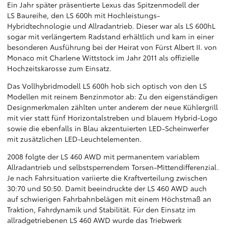
Ein Jahr später präsentierte Lexus das Spitzenmodell der
LS Baureihe, den LS 600h mit Hochleistungs-
Hybridtechnologie und Allradantrieb. Dieser war als LS 600hL
sogar mit verlängertem Radstand erhältlich und kam in einer
besonderen Ausführung bei der Heirat von Fürst Albert II. von
Monaco mit Charlene Wittstock im Jahr 2011 als offizielle
Hochzeitskarosse zum Einsatz.
Das Vollhybridmodell LS 600h hob sich optisch von den LS
Modellen mit reinem Benzinmotor ab: Zu den eigenständigen
Designmerkmalen zählten unter anderem der neue Kühlergrill
mit vier statt fünf Horizontalstreben und blauem Hybrid-Logo
sowie die ebenfalls in Blau akzentuierten LED-Scheinwerfer
mit zusätzlichen LED-Leuchtelementen.
2008 folgte der LS 460 AWD mit permanentem variablem
Allradantrieb und selbstsperrendem Torsen-Mittendifferenzial.
Je nach Fahrsituation variierte die Kraftverteilung zwischen
30:70 und 50:50. Damit beeindruckte der LS 460 AWD auch
auf schwierigen Fahrbahnbelägen mit einem Höchstmaß an
Traktion, Fahrdynamik und Stabilität. Für den Einsatz im
allradgetriebenen LS 460 AWD wurde das Triebwerk