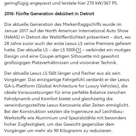
geringfügig angepasst und leistete hier 270 kW/367 PS.
2016: Fünfte Generation debütiert in Detroit
Die aktuelle Generation des Markenflaggschiffs wurde im
Januar 2017 auf der North American International Auto Show
(NAIAS) in Detroit der Weltöffentlichkeit präsentiert – dort, wo
28 Jahre zuvor auch der erste Lexus LS seine Premiere gefeiert
hatte. Der aktuelle LS – der LS 500h
[1]
– verbindet ein mutiges
Design und eine Coupé-artigen Silhouette mit gewohnt
großzügigen Platzverhältnissen und visionärer Technik.
Der aktuelle Lexus LS fällt länger und flacher aus als sein
Vorgänger. Das einzigartige Fahrgefühl verdankt er der Lexus
GA-L-Plattform (Global Architecture for Luxury Vehicles), die
ideale Voraussetzungen für eine perfekte Balance zwischen
Fahrdynamik und Komfort bietet und gleichzeitig die
verwindungssteifste Lexus Karosserie aller Zeiten ermöglicht.
Bei der Konstruktion setzten die Ingenieure auf Leichtbau-
Werkstoffe wie Aluminium und Spezialstähle mit besonders
hoher Zugfestigkeit, um das Gewicht gegenüber dem
Vorgänger um mehr als 90 Kilogramm zu reduzieren.