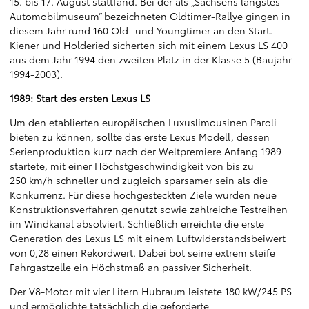
15. bis 17. August stattfand. Bei der als „Sachsens längstes
Automobilmuseum“ bezeichneten Oldtimer-Rallye gingen in
diesem Jahr rund 160 Old- und Youngtimer an den Start.
Kiener und Holderied sicherten sich mit einem Lexus LS 400
aus dem Jahr 1994 den zweiten Platz in der Klasse 5 (Baujahr
1994-2003).
1989: Start des ersten Lexus LS
Um den etablierten europäischen Luxuslimousinen Paroli
bieten zu können, sollte das erste Lexus Modell, dessen
Serienproduktion kurz nach der Weltpremiere Anfang 1989
startete, mit einer Höchstgeschwindigkeit von bis zu
250 km/h schneller und zugleich sparsamer sein als die
Konkurrenz. Für diese hochgesteckten Ziele wurden neue
Konstruktionsverfahren genutzt sowie zahlreiche Testreihen
im Windkanal absolviert. Schließlich erreichte die erste
Generation des Lexus LS mit einem Luftwiderstandsbeiwert
von 0,28 einen Rekordwert. Dabei bot seine extrem steife
Fahrgastzelle ein Höchstmaß an passiver Sicherheit.
Der V8-Motor mit vier Litern Hubraum leistete 180 kW/245 PS
und ermöglichte tatsächlich die geforderte