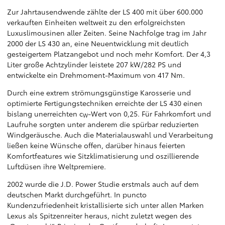
Zur Jahrtausendwende zählte der LS 400 mit über 600.000
verkauften Einheiten weltweit zu den erfolgreichsten
Luxuslimousinen aller Zeiten. Seine Nachfolge trag im Jahr
2000 der LS 430 an, eine Neuentwicklung mit deutlich
gesteigertem Platzangebot und noch mehr Komfort. Der 4,3
Liter große Achtzylinder leistete 207 kW/282 PS und
entwickelte ein Drehmoment-Maximum von 417 Nm.
Durch eine extrem strömungsgünstige Karosserie und
optimierte Fertigungstechniken erreichte der LS 430 einen
bislang unerreichten c
-Wert von 0,25. Für Fahrkomfort und
W
Laufruhe sorgten unter anderem die spürbar reduzierten
Windgeräusche. Auch die Materialauswahl und Verarbeitung
ließen keine Wünsche offen, darüber hinaus feierten
Komfortfeatures wie Sitzklimatisierung und oszillierende
Luftdüsen ihre Weltpremiere.
2002 wurde die J.D. Power Studie erstmals auch auf dem
deutschen Markt durchgeführt. In puncto
Kundenzufriedenheit kristallisierte sich unter allen Marken
Lexus als Spitzenreiter heraus, nicht zuletzt wegen des