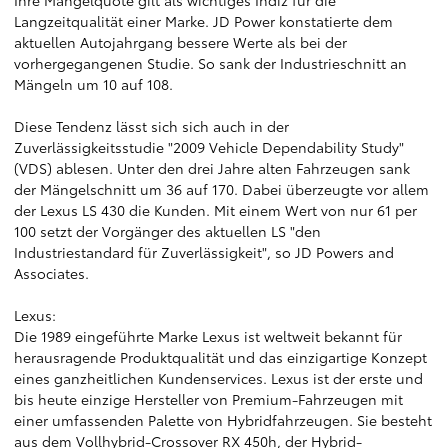
Ihre Mängelquote gilt als wichtiges Indiz für die
Langzeitqualität einer Marke. JD Power konstatierte dem
aktuellen Autojahrgang bessere Werte als bei der
vorhergegangenen Studie. So sank der Industrieschnitt an
Mängeln um 10 auf 108.
Diese Tendenz lässt sich sich auch in der
Zuverlässigkeitsstudie "2009 Vehicle Dependability Study"
(VDS) ablesen. Unter den drei Jahre alten Fahrzeugen sank
der Mängelschnitt um 36 auf 170. Dabei überzeugte vor allem
der Lexus LS 430 die Kunden. Mit einem Wert von nur 61 per
100 setzt der Vorgänger des aktuellen LS "den
Industriestandard für Zuverlässigkeit", so JD Powers and
Associates.
Lexus:
Die 1989 eingeführte Marke Lexus ist weltweit bekannt für
herausragende Produktqualität und das einzigartige Konzept
eines ganzheitlichen Kundenservices. Lexus ist der erste und
bis heute einzige Hersteller von Premium-Fahrzeugen mit
einer umfassenden Palette von Hybridfahrzeugen. Sie besteht
aus dem Vollhybrid-Crossover RX 450h, der Hybrid-