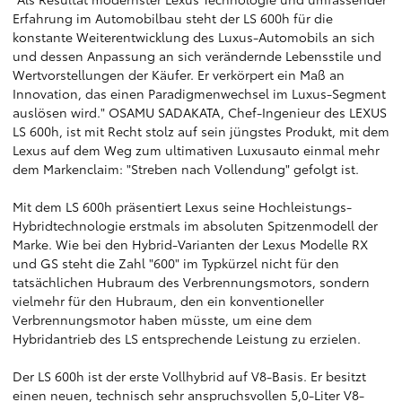
Erfahrung im Automobilbau steht der LS 600h für die
konstante Weiterentwicklung des Luxus-Automobils an sich
und dessen Anpassung an sich verändernde Lebensstile und
Wertvorstellungen der Käufer. Er verkörpert ein Maß an
Innovation, das einen Paradigmenwechsel im Luxus-Segment
auslösen wird." OSAMU SADAKATA, Chef-Ingenieur des LEXUS
LS 600h, ist mit Recht stolz auf sein jüngstes Produkt, mit dem
Lexus auf dem Weg zum ultimativen Luxusauto einmal mehr
dem Markenclaim: "Streben nach Vollendung" gefolgt ist.
Mit dem LS 600h präsentiert Lexus seine Hochleistungs-
Hybridtechnologie erstmals im absoluten Spitzenmodell der
Marke. Wie bei den Hybrid-Varianten der Lexus Modelle RX
und GS steht die Zahl "600" im Typkürzel nicht für den
tatsächlichen Hubraum des Verbrennungsmotors, sondern
vielmehr für den Hubraum, den ein konventioneller
Verbrennungsmotor haben müsste, um eine dem
Hybridantrieb des LS entsprechende Leistung zu erzielen.
Der LS 600h ist der erste Vollhybrid auf V8-Basis. Er besitzt
einen neuen, technisch sehr anspruchsvollen 5,0-Liter V8-