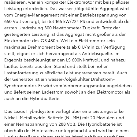
realisieren, war ein kompakter Elektromotor mit beispielloser
Leistung erforderlich. Das wasser-/ölgekühlte Aggregat wird
vom Energie-Management mit einer Betriebsspannung von
650 Volt versorgt, leistet 165 kW/224 PS und entwickelt ab der
ersten Umdrehung 300 Newtonmeter Zugkraft. Trotz der
gesteigerten Leistung ist das Aggregat nicht größer als der
Elektromotor des GS 450h. Weil ein Elektromotor sein
maximales Drehmoment bereits ab 0 U/min zur Verfügung
stellt, eignet er sich hervorragend als Antriebsquelle. Im
Ergebnis beschleunigt er den LS 600h kraftvoll und nahezu
lautlos bereits aus dem Stand und stellt bei hoher
Lastanforderung zusätzliche Leistungsreserven bereit. Auch
der Generator ist ein wasser-/ölgekühlter Drehstrom-
Synchronmotor. Er wird vom Verbrennungsmotor angetrieben
und liefert seinen Ladestrom sowohl an den Elektromotor als
auch an die Hybridbatterie.
Das Lexus Hybridsystem verfügt über eine leistungsstarke
Nickel- Metallhydrid-Batterie (Ni-MH) mit 20 Modulen und
einer Nennspannung von 288 Volt. Die Hybridbatterie ist
oberhalb der Hinterachse untergebracht und wird bei einem
Heckaufprall von einem stabilen Metallgehäuse geschützt.