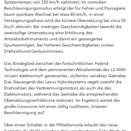
Spitzentempo von 250 km/h optimiert. Im normalen
Beschleunigungsmodus erfolgt der für Fahrer und Passagiere
kaum spürbare Wechsel bei etwa 85 km/h, in einer
Verzögerungsphase wird die kürzere Übersetzung bei circa 50
km/h aktiviert. Bei niedrigen Geschwindigkeiten bewirkt die
zweistufige Untersetzung eine Erhöhung des
Antriebsdrehmoments und damit ein gesteigertes
Spurtvermögen, bei höheren Geschwindigkeiten sinken
Drehzahlund Geräuschniveau.
Das Bindeglied zwischen der fortschrittlichen Hybrid-
Technologie und dem permanenten Allradantrieb des LS 600h
ist sein elektronisch gesteuertes, stufenlos variables Getriebe.
Das Steuergerät des Lexus Hybridsystems regelt sowohl die
Drehzahlen des Verbrennungsmotors als auch die des
Elektromotors, während das Getriebe die entsprechenden
Übersetzungsverhältnisse realisiert. Im Ergebnis wartet die
große Limousine mit einer völlig ruckfreien, linearen
Beschleunigung auf.
Über einen Schalter in der Mittelkonsole erlaubt das neue
Getriebe die Wahl zwischen drei verschiedenen Fahr-Modi: Im