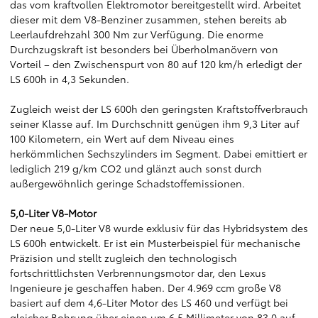
das vom kraftvollen Elektromotor bereitgestellt wird. Arbeitet
dieser mit dem V8-Benziner zusammen, stehen bereits ab
Leerlaufdrehzahl 300 Nm zur Verfügung. Die enorme
Durchzugskraft ist besonders bei Überholmanövern von
Vorteil – den Zwischenspurt von 80 auf 120 km/h erledigt der
LS 600h in 4,3 Sekunden.
Zugleich weist der LS 600h den geringsten Kraftstoffverbrauch
seiner Klasse auf. Im Durchschnitt genügen ihm 9,3 Liter auf
100 Kilometern, ein Wert auf dem Niveau eines
herkömmlichen Sechszylinders im Segment. Dabei emittiert er
lediglich 219 g/km CO2 und glänzt auch sonst durch
außergewöhnlich geringe Schadstoffemissionen.
5,0-Liter V8-Motor
Der neue 5,0-Liter V8 wurde exklusiv für das Hybridsystem des
LS 600h entwickelt. Er ist ein Musterbeispiel für mechanische
Präzision und stellt zugleich den technologisch
fortschrittlichsten Verbrennungsmotor dar, den Lexus
Ingenieure je geschaffen haben. Der 4.969 ccm große V8
basiert auf dem 4,6-Liter Motor des LS 460 und verfügt bei
gleicher Bohrung über einen um 6,5 Millimeter von 83,0 auf