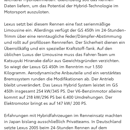
Daten liefern, um das Potential der Hybrid-Technologie im
Motorsport auszuloten.
Lexus setzt bei diesem Rennen eine fast serienmäßige
Limousine ein. Allerdings verfügt der GS 450h im 24-Stunden-
Trimm über eine renntaugliche Feder/Dämpfer-Abstimmung
und rollt auf profillosen Rennreifen. Der Sicherheit dienen ein
Überrollkäfig und ein spezieller Kraftstoff-Tank. Auf den
üblichen Luxus der Limousine muss das Fahrer-Team um
Katsuyuki Hiranake dafür aus Gewichtsgründen verzichten.
So wiegt der Lexus GS 450h im Renntrim nur 1.550
Kilogramm. Aerodynamische Anbauteile und ein verstärktes
Bremssystem runden die Modifikationen ab. Der Antrieb
bleibt unverändert. Das Lexus Hybrid System leistet im GS
450h insgesamt 254 kW/345 PS. Der V6-Benzinmotor alleine
kommt auf 218 kW/296 PS bei 6.400 Umdrehungen. Der
Elektromotor bringt es auf 147 kW/ 200 PS.
Erfahrungen mit Hybridfahrzeugen im Renneinsatz machten
in Japan bislang ausschließlich Privatteams. In Deutschland
setzte Lexus 2005 beim 24-Stunden Rennen auf dem