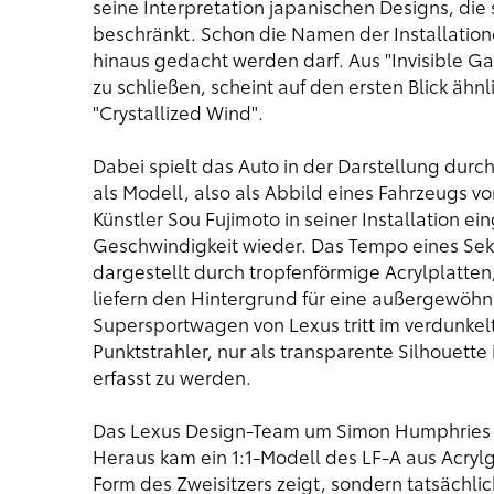
seine Interpretation japanischen Designs, die
beschränkt. Schon die Namen der Installation
hinaus gedacht werden darf. Aus "Invisible G
zu schließen, scheint auf den ersten Blick ähn
"Crystallized Wind".
Dabei spielt das Auto in der Darstellung durc
als Modell, also als Abbild eines Fahrzeugs vor
Künstler Sou Fujimoto in seiner Installation 
Geschwindigkeit wieder. Das Tempo eines Se
dargestellt durch tropfenförmige Acrylplatten
liefern den Hintergrund für eine außergewöhnl
Supersportwagen von Lexus tritt im verdunkelt
Punktstrahler, nur als transparente Silhouett
erfasst zu werden.
Das Lexus Design-Team um Simon Humphries ha
Heraus kam ein 1:1-Modell des LF-A aus Acryl
Form des Zweisitzers zeigt, sondern tatsächli