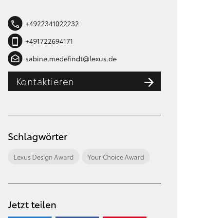
+4922341022232
+491722694171
sabine.medefindt@lexus.de
Kontaktieren
Schlagwörter
Lexus Design Award
Your Choice Award
Jetzt teilen