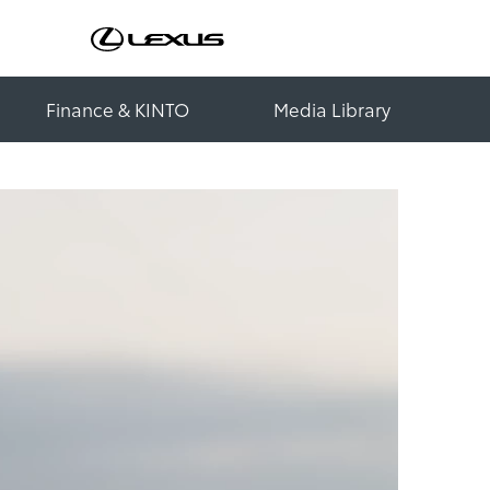
Finance & KINTO
Media Library