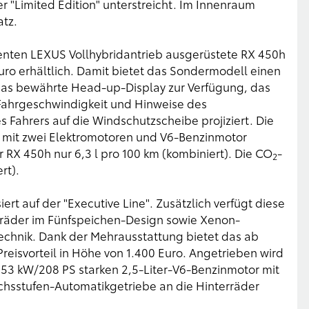
"Limited Edition" unterstreicht. Im Innenraum
tz.
ienten LEXUS Vollhybridantrieb ausgerüstete RX 450h
 Euro erhältlich. Damit bietet das Sondermodell einen
 das bewährte Head-up-Display zur Verfügung, das
 Fahrgeschwindigkeit und Hinweise des
s Fahrers auf die Windschutzscheibe projiziert. Die
s mit zwei Elektromotoren und V6-Benzinmotor
 RX 450h nur 6,3 l pro 100 km (kombiniert). Die CO
-
2
rt).
ert auf der "Executive Line". Zusätzlich verfügt diese
llräder im Fünfspeichen-Design sowie Xenon-
Technik. Dank der Mehrausstattung bietet das ab
reisvorteil in Höhe von 1.400 Euro. Angetrieben wird
53 kW/208 PS starken 2,5-Liter-V6-Benzinmotor mit
Sechsstufen-Automatikgetriebe an die Hinterräder