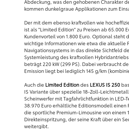
Abdeckung, was den gehobenen Charakter der 
kommen dunkelgraue Applikationen zum Einsa
Der mit dem ebenso kraftvollen wie hocheffiz
ist als "Limited Edition" zu Preisen ab 65.000
Kundenvorteil von 1.800 Euro. Optional steht
wichtige Informationen wie etwa die aktuelle
Navigationssystems in das direkte Sichtfeld de
Systemleistung des kraftvollen Hybridantrieb
beträgt 220 kW (299 PS). Dabei verbraucht der
Emission liegt bei lediglich 145 g/km (kombinie
Auch die
Limited Edition
des
LEXUS IS 250
basi
IS Variante über spezielle 18-Zoll-Leichtmeta
Scheinwerfer mit Tagfahrlichtfunktion in LED-
38.970 Euro erhältliche Editionsmodell einen P
die sportliche Premium-Limousine von einem 1
Direkteinspritzung, der seine Kraft über ein 
weitergibt.