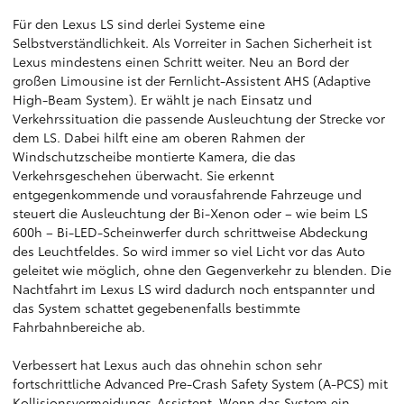
Für den Lexus LS sind derlei Systeme eine
Selbstverständlichkeit. Als Vorreiter in Sachen Sicherheit ist
Lexus mindestens einen Schritt weiter. Neu an Bord der
großen Limousine ist der Fernlicht-Assistent AHS (Adaptive
High-Beam System). Er wählt je nach Einsatz und
Verkehrssituation die passende Ausleuchtung der Strecke vor
dem LS. Dabei hilft eine am oberen Rahmen der
Windschutzscheibe montierte Kamera, die das
Verkehrsgeschehen überwacht. Sie erkennt
entgegenkommende und vorausfahrende Fahrzeuge und
steuert die Ausleuchtung der Bi-Xenon oder – wie beim LS
600h – Bi-LED-Scheinwerfer durch schrittweise Abdeckung
des Leuchtfeldes. So wird immer so viel Licht vor das Auto
geleitet wie möglich, ohne den Gegenverkehr zu blenden. Die
Nachtfahrt im Lexus LS wird dadurch noch entspannter und
das System schattet gegebenenfalls bestimmte
Fahrbahnbereiche ab.
Verbessert hat Lexus auch das ohnehin schon sehr
fortschrittliche Advanced Pre-Crash Safety System (A-PCS) mit
Kollisionsvermeidungs-Assistent. Wenn das System ein