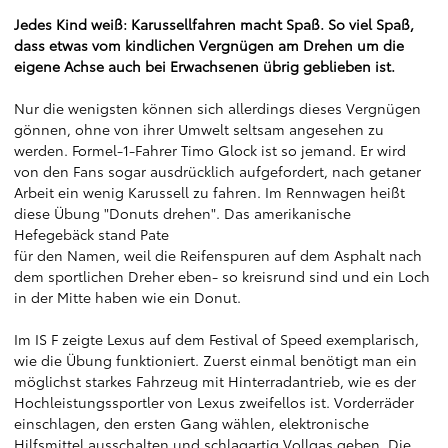
Jedes Kind weiß: Karussellfahren macht Spaß. So viel Spaß,
dass etwas vom kindlichen Vergnügen am Drehen um die
eigene Achse auch bei Erwachsenen übrig geblieben ist.
Nur die wenigsten können sich allerdings dieses Vergnügen
gönnen, ohne von ihrer Umwelt seltsam angesehen zu
werden. Formel-1-Fahrer Timo Glock ist so jemand. Er wird
von den Fans sogar ausdrücklich aufgefordert, nach getaner
Arbeit ein wenig Karussell zu fahren. Im Rennwagen heißt
diese Übung "Donuts drehen". Das amerikanische
Hefegebäck stand Pate
für den Namen, weil die Reifenspuren auf dem Asphalt nach
dem sportlichen Dreher eben- so kreisrund sind und ein Loch
in der Mitte haben wie ein Donut.
Im IS F zeigte Lexus auf dem Festival of Speed exemplarisch,
wie die Übung funktioniert. Zuerst einmal benötigt man ein
möglichst starkes Fahrzeug mit Hinterradantrieb, wie es der
Hochleistungssportler von Lexus zweifellos ist. Vorderräder
einschlagen, den ersten Gang wählen, elektronische
Hilfsmittel ausschalten und schlagartig Vollgas geben. Die