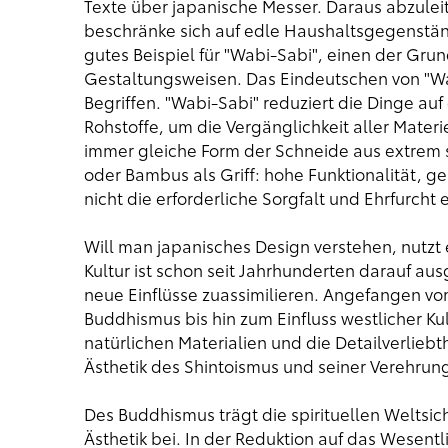
Texte über japanische Messer. Daraus abzulei
beschränke sich auf edle Haushaltsgegenstände
gutes Beispiel für "Wabi-Sabi", einen der Grun
Gestaltungsweisen. Das Eindeutschen von "Wabi
Begriffen. "Wabi-Sabi" reduziert die Dinge au
Rohstoffe, um die Vergänglichkeit aller Materi
immer gleiche Form der Schneide aus extrem s
oder Bambus als Griff: hohe Funktionalität, 
nicht die erforderliche Sorgfalt und Ehrfurcht
Will man japanisches Design verstehen, nutzt e
Kultur ist schon seit Jahrhunderten darauf au
neue Einflüsse zuassimilieren. Angefangen vo
Buddhismus bis hin zum Einfluss westlicher Ku
natürlichen Materialien und die Detailverliebt
Ästhetik des Shintoismus und seiner Verehrung 
Des Buddhismus trägt die spirituellen Weltsich
Ästhetik bei. In der Reduktion auf das Wesentl