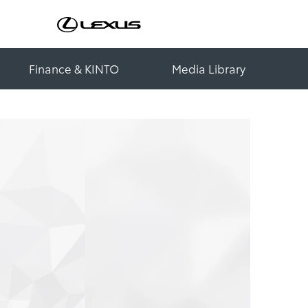
Finance & KINTO
Media Library