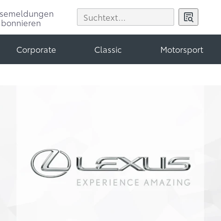
ssemeldungen
abonnieren
Corporate
Classic
Motorsport