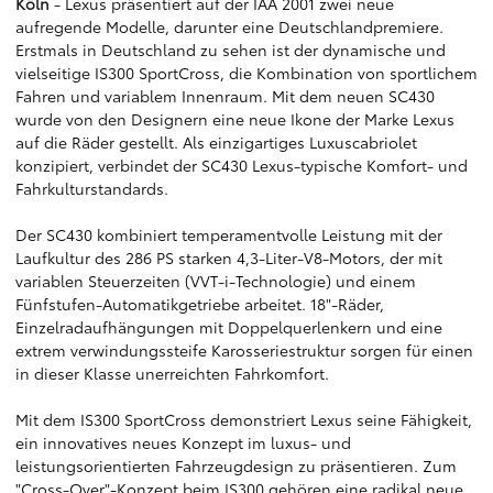
Köln
- Lexus präsentiert auf der IAA 2001 zwei neue
aufregende Modelle, darunter eine Deutschlandpremiere.
Erstmals in Deutschland zu sehen ist der dynamische und
vielseitige IS300 SportCross, die Kombination von sportlichem
Fahren und variablem Innenraum. Mit dem neuen SC430
wurde von den Designern eine neue Ikone der Marke Lexus
auf die Räder gestellt. Als einzigartiges Luxuscabriolet
konzipiert, verbindet der SC430 Lexus-typische Komfort- und
Fahrkulturstandards.
Der SC430 kombiniert temperamentvolle Leistung mit der
Laufkultur des 286 PS starken 4,3-Liter-V8-Motors, der mit
variablen Steuerzeiten (VVT-i-Technologie) und einem
Fünfstufen-Automatikgetriebe arbeitet. 18"-Räder,
Einzelradaufhängungen mit Doppelquerlenkern und eine
extrem verwindungssteife Karosseriestruktur sorgen für einen
in dieser Klasse unerreichten Fahrkomfort.
Mit dem IS300 SportCross demonstriert Lexus seine Fähigkeit,
ein innovatives neues Konzept im luxus- und
leistungsorientierten Fahrzeugdesign zu präsentieren. Zum
"Cross-Over"-Konzept beim IS300 gehören eine radikal neue