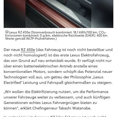
Lexus RZ 450e (Stromverbrauch kombiniert: 18,1 kWh/100 km, CO
-
2
Emissionen kombiniert: 0 g/km, elektrische Reichweite (EAER): 400 km.
Werte gemäß WLTP-Prüfverfahren.)
Der neue
RZ 450e
(das Fahrzeug ist noch nicht bestellbar und
noch nicht homologiert) ist das erste Lexus Elektrofahrzeug,
das von Grund auf neu entwickelt wurde. Er verfügt nicht nur
über einen batterieelektrischen Antrieb anstelle eines
konventionellen Motors, sondern schöpft das Potenzial neuer
Technologien voll aus, um getreu der Philosophie „Lexus
Electrified“ Leistung und Fahrspaß gleichermaßen zu steigern.
„Wir wollen die Elektrifizierung nutzen, um die Performance
unserer Fahrzeuge weiter zu verbessern, und auch künftigen
Generationen echtes Lexus Fahrvergnügen bieten zu
können", erklärt Chefingenieur Takashi Watanabe.
In erster Linie ist der neue RZ (das Fahrzeug ist noch nicht