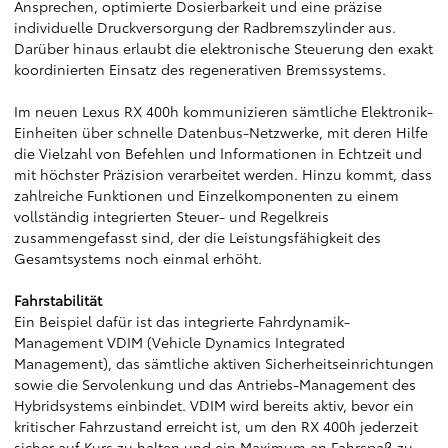
Ansprechen, optimierte Dosierbarkeit und eine präzise
individuelle Druckversorgung der Radbremszylinder aus.
Darüber hinaus erlaubt die elektronische Steuerung den exakt
koordinierten Einsatz des regenerativen Bremssystems.
Im neuen Lexus RX 400h kommunizieren sämtliche Elektronik-
Einheiten über schnelle Datenbus-Netzwerke, mit deren Hilfe
die Vielzahl von Befehlen und Informationen in Echtzeit und
mit höchster Präzision verarbeitet werden. Hinzu kommt, dass
zahlreiche Funktionen und Einzelkomponenten zu einem
vollständig integrierten Steuer- und Regelkreis
zusammengefasst sind, der die Leistungsfähigkeit des
Gesamtsystems noch einmal erhöht.
Fahrstabilität
Ein Beispiel dafür ist das integrierte Fahrdynamik-
Management VDIM (Vehicle Dynamics Integrated
Management), das sämtliche aktiven Sicherheitseinrichtungen
sowie die Servolenkung und das Antriebs-Management des
Hybridsystems einbindet. VDIM wird bereits aktiv, bevor ein
kritischer Fahrzustand erreicht ist, um den RX 400h jederzeit
sicher auf Kurs zu halten und ein Maximum an Fahrspaß zu