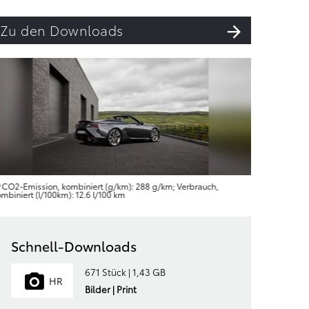
Zu den Downloads
CO2-Emission, kombiniert (g/km): 288 g/km; Verbrauch,
CO2-Emis
mbiniert (l/100km): 12.6 l/100 km
kombiniert 
Schnell-Downloads
671 Stück | 1,43 GB
HR
Bilder | Print