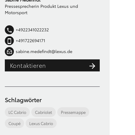
Pressesprecherin Produkt Lexus und
Motorsport
+4922341022232
+491722694171
sabine.medefindt@lexus.de
Kontaktieren
Schlagwörter
LC Cabrio
Cabriolet
Pressemappe
Coupé
Lexus Cabrio