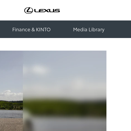
Finance & KINTO
Media Library