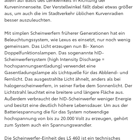
allein auf Basis des Lenkwinkels in Richtung der
Kurveninnenseite. Der Verstellwinkel fällt dabei etwas größer
aus, um auch die im Stadtverkehr üblichen Kurvenradien
besser auszuleuchten.
Mit simplen Scheinwerfern früherer Generationen hat ein
Beleuchtungssystem, wie Lexus es einsetzt, nur noch wenig
gemeinsam. Das Licht erzeugen nun Bi- Xenon
Doppelfunktionslampen. Das sogenannte hID-
Scheinwerfersystem (high Intensity Discharge =
hochspannungsentladung) verwendet eine
Gasentladungslampe als Lichtquelle für das Abblend- und
Fernlicht. Das ausgestrahlte Licht ähnelt, anders als bei
halogenscheinwerfern, in seiner Farbe dem Sonnenlicht. Der
Lichtstrahl leuchtet eine breitere und längere Fläche aus.
Außerdem verbraucht der hID-Scheinwerfer weniger Energie
und besitzt eine deutlich höhere Lebensdauer. Um aus der
Batteriespannung die für das System notwendige
hochspannung von bis zu 20.000 Volt zu erzeugen, gehört
zum System auch ein Spannungswandler.
Die Scheinwerfer-Einheit des LS 460 ist ein technisches