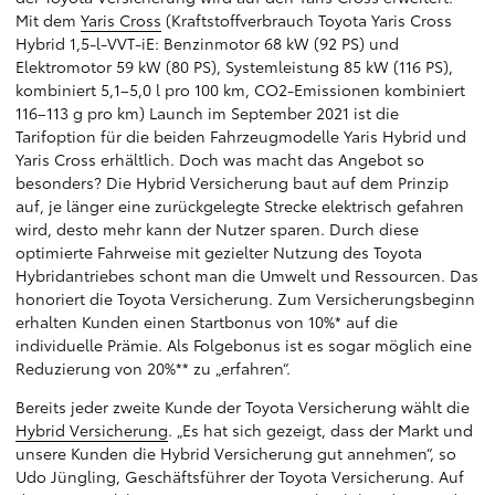
Mit dem
Yaris Cross
(Kraftstoffverbrauch Toyota Yaris Cross
Hybrid 1,5-l-VVT-iE: Benzinmotor 68 kW (92 PS) und
Elektromotor 59 kW (80 PS), Systemleistung 85 kW (116 PS),
kombiniert 5,1–5,0 l pro 100 km, CO2-Emissionen kombiniert
116–113 g pro km) Launch im September 2021 ist die
Tarifoption für die beiden Fahrzeugmodelle Yaris Hybrid und
Yaris Cross erhältlich. Doch was macht das Angebot so
besonders? Die Hybrid Versicherung baut auf dem Prinzip
auf, je länger eine zurückgelegte Strecke elektrisch gefahren
wird, desto mehr kann der Nutzer sparen. Durch diese
optimierte Fahrweise mit gezielter Nutzung des Toyota
Hybridantriebes schont man die Umwelt und Ressourcen. Das
honoriert die Toyota Versicherung. Zum Versicherungsbeginn
erhalten Kunden einen Startbonus von 10%* auf die
individuelle Prämie. Als Folgebonus ist es sogar möglich eine
Reduzierung von 20%** zu „erfahren“.
Bereits jeder zweite Kunde der Toyota Versicherung wählt die
Hybrid Versicherung
. „Es hat sich gezeigt, dass der Markt und
unsere Kunden die Hybrid Versicherung gut annehmen“, so
Udo Jüngling, Geschäftsführer der Toyota Versicherung. Auf