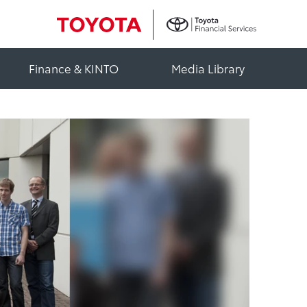
Finance & KINTO
Media Library