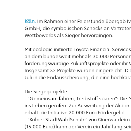
Köln.
Im Rahmen einer Feierstunde übergab Ivo
GmbH, die symbolischen Schecks an Vertreter d
Wettbewerbs als Sieger hervorgingen.
Mit ecologic initiierte Toyota Financial Servi
an dem bundesweit mehr als 30.000 Personen 
förderungswürdige Zukunftsprojekte oder ihr
Insgesamt 32 Projekte wurden eingereicht. D
Juli in die Endausscheidung, die eine hochkar
Die Siegerprojekte
- "Gemeinsam fahren, Treibstoff sparen": Die 
ins Leben gerufen. Zur Ausweitung der Aktio
erhält die Initiative 20.000 Euro Fördergeld.
- "Kölner StadtWaldSchule" von Querwaldein e
(15.000 Euro) kann der Verein ein Jahr lang 