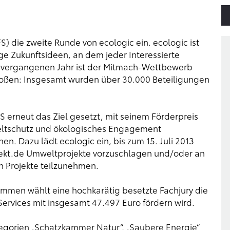
FS) die zweite Runde von ecologic ein. ecologic ist
tige Zukunftsideen, an dem jeder Interessierte
m vergangenen Jahr ist der Mitmach-Wettbewerb
toßen: Insgesamt wurden über 30.000 Beteiligungen
FS erneut das Ziel gesetzt, mit seinem Förderpreis
weltschutz und ökologisches Engagement
n. Dazu lädt ecologic ein, bis zum 15. Juli 2013
kt.de Umweltprojekte vorzuschlagen und/oder an
n Projekte teilzunehmen.
mmen wählt eine hochkarätig besetzte Fachjury die
 Services mit insgesamt 47.497 Euro fördern wird.
tegorien „Schatzkammer Natur“, „Saubere Energie“