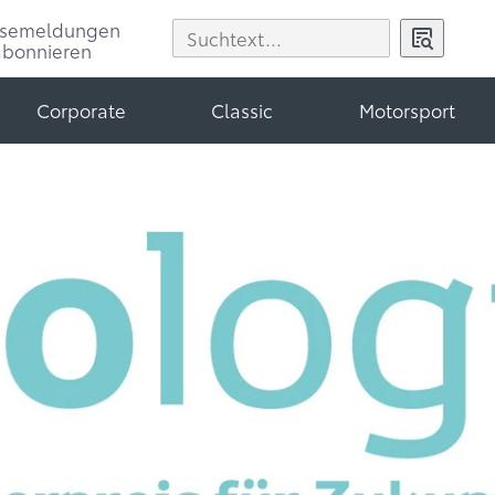
ssemeldungen
abonnieren
Corporate
Classic
Motorsport