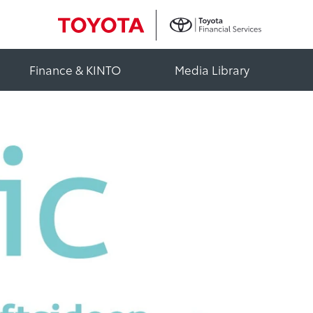
Finance & KINTO
Media Library