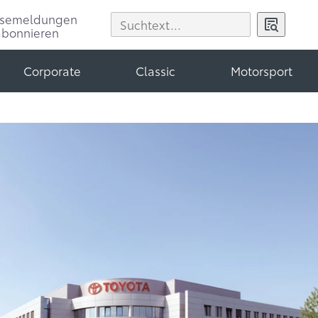
ssemeldungen
abonnieren
Corporate
Classic
Motorsport