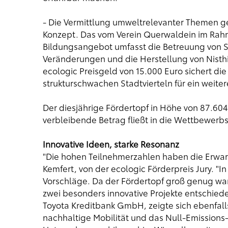
- Die Vermittlung umweltrelevanter Themen ge
Konzept. Das vom Verein Querwaldein im Rah
Bildungsangebot umfasst die Betreuung von Sc
Veränderungen und die Herstellung von Nisthi
ecologic Preisgeld von 15.000 Euro sichert di
strukturschwachen Stadtvierteln für ein weiter
Der diesjährige Fördertopf in Höhe von 87.604
verbleibende Betrag fließt in die Wettbewerb
Innovative Ideen, starke Resonanz
"Die hohen Teilnehmerzahlen haben die Erwart
Kemfert, von der ecologic Förderpreis Jury. "In
Vorschläge. Da der Fördertopf groß genug war,
zwei besonders innovative Projekte entschieden
Toyota Kreditbank GmbH, zeigte sich ebenfalls
nachhaltige Mobilität und das Null-Emissions-