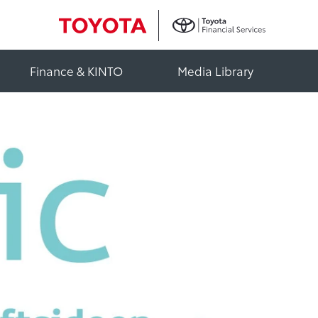
Finance & KINTO
Media Library