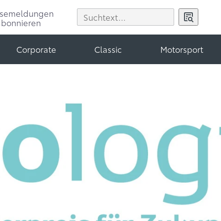
ssemeldungen
abonnieren
Corporate
Classic
Motorsport