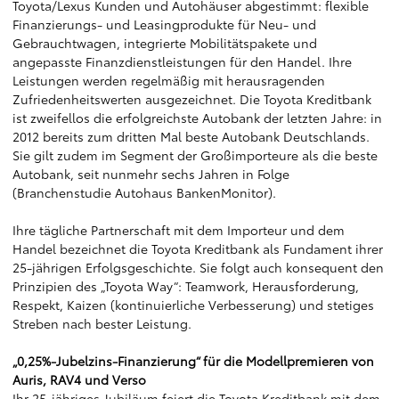
Toyota/Lexus Kunden und Autohäuser abgestimmt: flexible
Finanzierungs- und Leasingprodukte für Neu- und
Gebrauchtwagen, integrierte Mobilitätspakete und
angepasste Finanzdienstleistungen für den Handel. Ihre
Leistungen werden regelmäßig mit herausragenden
Zufriedenheitswerten ausgezeichnet. Die Toyota Kreditbank
ist zweifellos die erfolgreichste Autobank der letzten Jahre: in
2012 bereits zum dritten Mal beste Autobank Deutschlands.
Sie gilt zudem im Segment der Großimporteure als die beste
Autobank, seit nunmehr sechs Jahren in Folge
(Branchenstudie Autohaus BankenMonitor).
Ihre tägliche Partnerschaft mit dem Importeur und dem
Handel bezeichnet die Toyota Kreditbank als Fundament ihrer
25-jährigen Erfolgsgeschichte. Sie folgt auch konsequent den
Prinzipien des „Toyota Way“: Teamwork, Herausforderung,
Respekt, Kaizen (kontinuierliche Verbesserung) und stetiges
Streben nach bester Leistung.
„0,25%-Jubelzins-Finanzierung“ für die Modellpremieren von
Auris, RAV4 und Verso
Ihr 25-jähriges Jubiläum feiert die Toyota Kreditbank mit dem