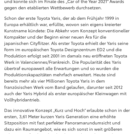
und konnte sich im Finale des „Car of the Year 2021“ Awards
gegen den etablierten Wettbewerb durchsetzen.
Schon der erste Toyota Yaris, der ab dem Frühjahr 1999 in
Europa erhältlich war, erfüllte, wovon sein eigens kreierter
Kunstname kündete: Die Abkehr vom Konzept konventioneller
Kompakter und der Beginn einer neuen Ära für die
japanischen Cityflitzer. Als erster Toyota erhielt der Yaris seine
Form im europäischen Toyota Designzentrum ED2 und die
Produktion erfolgt seit 2001 im damals neu eröffneten Toyota
Werk in Valenciennes/Frankreich. Die Popularität des Yaris
übertraf europaweit alle Erwartungen und so wurden die
Produktionskapazitäten mehrfach erweitert. Heute sind
bereits mehr als vier Millionen Toyota Yaris in dem
französischen Werk vom Band gelaufen, darunter seit 2012
auch der Yaris Hybrid als erster europäischer Kleinwagen mit
Vollhybridantrieb.
Das innovative Konzept „Kurz und Hoch“ erlaubte schon in der
ersten, 3,61 Meter kurzen Yaris Generation eine erhöhte
Sitzposition mit fast perfekter Panoramarundumsicht und
dazu ein Raumangebot, wie es sich sonst in weit größeren