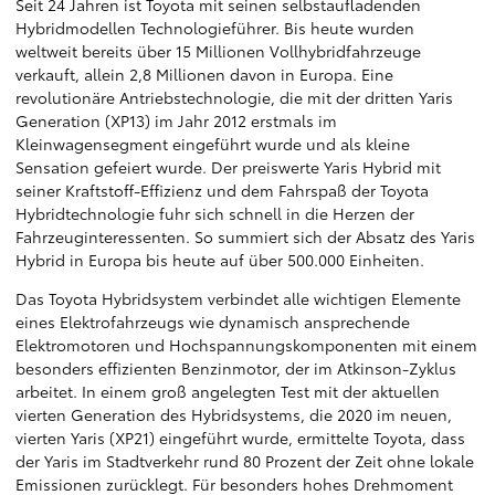
Seit 24 Jahren ist Toyota mit seinen selbstaufladenden
Hybridmodellen Technologieführer. Bis heute wurden
weltweit bereits über 15 Millionen Vollhybridfahrzeuge
verkauft, allein 2,8 Millionen davon in Europa. Eine
revolutionäre Antriebstechnologie, die mit der dritten Yaris
Generation (XP13) im Jahr 2012 erstmals im
Kleinwagensegment eingeführt wurde und als kleine
Sensation gefeiert wurde. Der preiswerte Yaris Hybrid mit
seiner Kraftstoff-Effizienz und dem Fahrspaß der Toyota
Hybridtechnologie fuhr sich schnell in die Herzen der
Fahrzeuginteressenten. So summiert sich der Absatz des Yaris
Hybrid in Europa bis heute auf über 500.000 Einheiten.
Das Toyota Hybridsystem verbindet alle wichtigen Elemente
eines Elektrofahrzeugs wie dynamisch ansprechende
Elektromotoren und Hochspannungskomponenten mit einem
besonders effizienten Benzinmotor, der im Atkinson-Zyklus
arbeitet. In einem groß angelegten Test mit der aktuellen
vierten Generation des Hybridsystems, die 2020 im neuen,
vierten Yaris (XP21) eingeführt wurde, ermittelte Toyota, dass
der Yaris im Stadtverkehr rund 80 Prozent der Zeit ohne lokale
Emissionen zurücklegt. Für besonders hohes Drehmoment