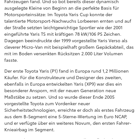
Fahrzeugen fand. Und so bot bereits dieser dynamisch
ausgelegte Kleine von Beginn an die perfekte Basis für
Motorsporteinsätze: Im Toyota Yaris Cup konnte der
talentierte Motorsport-Nachwuchs Lorbeeren ernten und auf
der Straße setzten leichtgewichtige Sportler wie der 2001
eingeführte Yaris TS mit kräftigen 78 kW/106 PS Zeichen.
Dagegen beeindruckte der 1999 vorgestellte Yaris Verso als
cleverer Micro-Van mit beispielhaft großem Gepäckabteil, das
mit im Boden versenkten Rücksitzen 2.000 Liter Volumen
fasste.
Der erste Toyota Yaris (P1) fand in Europa rund 1,2 Millionen
Käufer. Für die Konstrukteure und Designer des zweiten,
ebenfalls in Europa entwickelten Yaris (XP9) war dies ein
besonderer Ansporn, mit der neuen Generation neue
Maßstäbe zu setzen. Und so wurde dieser Ende 2005
vorgestellte Toyota zum Vordenker neuer
Sicherheitstechnologien, erreichte er doch als erstes Fahrzeug
aus dem B-Segment eine 5-Sterne-Wertung im Euro NCAP,
und er verfügte über ein weiteres Novum, den ersten Fahrer-
Knieairbag im Segment.