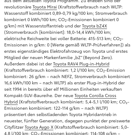
aus dem aktuellen Toyota Programm. Zu erleben sind der
revolutionäre
Toyota Mirai
(Kraftstoffverbrauch nach WLTP:
Wasserstoff kombiniert 0,89-0,79 kg/100 km; Stromverbrauch
kombiniert 0 kWh/100 km; CO
-Emissionen kombiniert 0
2
g/km) mit Wasserstoffantrieb und der
Toyota bZ4X
(Stromverbrauch [kombiniert]: 18,0-14,4 kWh/100 km;
elektrische Reichweite bei voller Batterie: 415-513 km; CO
-
2
Emissionen in g/km: 0 [Werte gemäß WLTP-Prüfverfahren]) als
erstes eigenständiges Elektrofahrzeug von Toyota und erstes
Mitglied der neuen Markenfamilie „bZ“ (Beyond Zero).
Außerdem dabei ist der
Toyota RAV4 Plug-in-Hybrid
(Kraftstoffverbrauch kombiniert: 1,2 l/100 km; CO
-Emission
2
kombiniert: 26 g/km – nach NEFZ, Stromverbrauch kombiniert
16,6 kWh/100 km – nach WLTP) als erster Plug-in-Hybrid der
seit 1994 in bereits über elf Millionen Einheiten verkauften
Kompakt-SUV-Baureihe. Der neue
Toyota Corolla Cross
Hybrid
(Kraftstoffverbrauch kombiniert: 5,4-5,1 l/100 km; CO₂-
Emissionen kombiniert: 122-114 g/km – nach WLTP)
präsentiert den selbstladenden Toyota Hybridantrieb in
neuester, fünfter Generation, dagegen punktet der preiswerte
Cityflitzer
Toyota Aygo X
(Kraftstoffverbrauch kombiniert: 5,0-
4,8 l/100 km; CO₂-Emissionen kombiniert: 114-108 g/km –