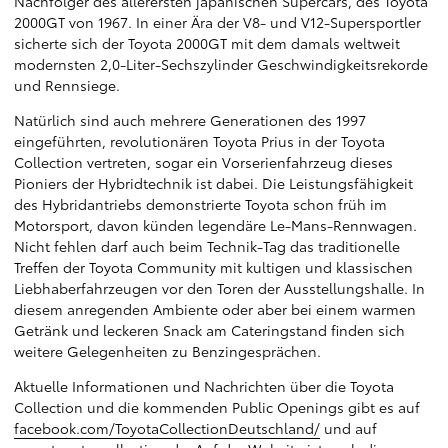
Nachfolger des allerersten japanischen Supercars, des Toyota
2000GT von 1967. In einer Ära der V8- und V12-Supersportler
sicherte sich der Toyota 2000GT mit dem damals weltweit
modernsten 2,0-Liter-Sechszylinder Geschwindigkeitsrekorde
und Rennsiege.
Natürlich sind auch mehrere Generationen des 1997
eingeführten, revolutionären Toyota Prius in der Toyota
Collection vertreten, sogar ein Vorserienfahrzeug dieses
Pioniers der Hybridtechnik ist dabei. Die Leistungsfähigkeit
des Hybridantriebs demonstrierte Toyota schon früh im
Motorsport, davon künden legendäre Le-Mans-Rennwagen.
Nicht fehlen darf auch beim Technik-Tag das traditionelle
Treffen der Toyota Community mit kultigen und klassischen
Liebhaberfahrzeugen vor den Toren der Ausstellungshalle. In
diesem anregenden Ambiente oder aber bei einem warmen
Getränk und leckeren Snack am Cateringstand finden sich
weitere Gelegenheiten zu Benzingesprächen.
Aktuelle Informationen und Nachrichten über die Toyota
Collection und die kommenden Public Openings gibt es auf
facebook.com/ToyotaCollectionDeutschland/
und auf