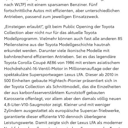
nach WLTP) mit einem sparsamen Benziner. Fünf
fortschrittliche Autos mit effizienten, aber unterschiedlichen
Antrieben, passend zum jeweiligen Einsatzzweck.
„Einsteigen erlaubt!“, gilt beim Public Opening der Toyota
Collection aber nicht nur für das aktuelle Toyota
Modellprogramm. Vielmehr können auch fast alle anderen 85
Meilensteine aus der Toyota Modellgeschichte hautnah
erkundet werden. Darunter viele ikonische Modelle mit
bahnbrechend effizienten Antrieben. Sei es das legendäre
Toyota Corolla Coupé AE86 von 1986 mit erstem asiatischem
Hochdrehzahl-16-Ventil-Motor in Millionenauflage oder der
spektakuläre Supersportwagen Lexus LFA. Dieser ab 2010 in
500 Einheiten gebaute Hightech-Pionier präsentiert sich in
der Toyota Collection als Schnittmodell, das die Einzelheiten
der aus karbonfaserverstärktem Kunststoff gebauten
Karosserie offenlegt, vor allem aber den damals völlig neuen
4,8-Liter-V10-Saugmotor zeigt. Kleiner und mit weniger
Zylindern ausgestattet als europäische Supercar-Triebwerke,
garantierte dieser effiziente V10 dennoch überlegene
Leistungswerte. Damit zeigte sich der Lexus LFA als moderner