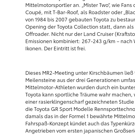
Mittelmotorsportler an. „Mister Two“, wie Fans 
Coupé, mit T-Bar-Roof, als Roadster oder „Bla
von 1984 bis 2007 gebauten Toyota zu bestau
Opening der Toyota Collection statt, dann a
Offroader. Nicht nur der Land Cruiser (Kraftst
Emissionen kombiniert: 267-243 g/km – nach 
Ikonen. Der Eintritt ist frei.
Dieses MR2-Meeting unter Kirschbäumen ließ 
Meilensteine aus der drei Generationen umfa
Mittelmotor-Athleten wurden durch ein buntes 
Toyota kann sportliche Träume wahr machen, 
einer rasierklingenscharf gezeichneten Studie
die Toyota GR Sport Modelle Rennsporttechnol
damals das in der Formel 1 bewährte Mittelmo
Fahrspaß-Konzept kündet auch das Typenkürzel
Angetrieben vom ersten japanischen Großserie