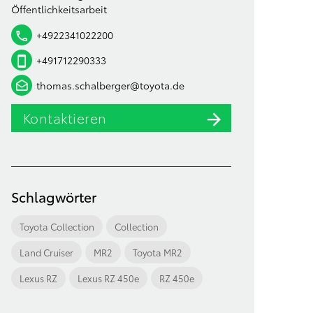
Öffentlichkeitsarbeit
+4922341022200
+491712290333
thomas.schalberger@toyota.de
Kontaktieren
Schlagwörter
Toyota Collection
Collection
Land Cruiser
MR2
Toyota MR2
Lexus RZ
Lexus RZ 450e
RZ 450e