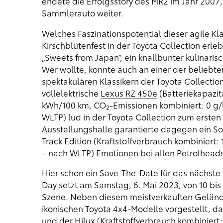
endete die Erfolgsstory des MR2 im Jahr 2007,
Sammlerauto weiter.
Welches Faszinationspotential dieser agile Kla
Kirschblütenfest in der Toyota Collection erleb
„Sweets from Japan“, ein knallbunter kulinaris
Wer wollte, konnte auch an einer der beliebt
spektakulären Klassikern der Toyota Collecti
vollelektrische
Lexus RZ 450e
(Batteriekapazit
kWh/100 km, CO
-Emissionen kombiniert: 0 g
2
WLTP) lud in der Toyota Collection zum ersten
Ausstellungshalle garantierte dagegen ein S
Track Edition (Kraftstoffverbrauch kombiniert
– nach WLTP) Emotionen bei allen Petrolhea
Hier schon ein Save-The-Date für das nächste 
Day setzt am Samstag, 6. Mai 2023, von 10 bis
Szene. Neben diesem meistverkauften Geländ
ikonischen Toyota 4x4-Modelle vorgestellt, da
und der
Hilux
(Kraftstoffverbrauch kombiniert: