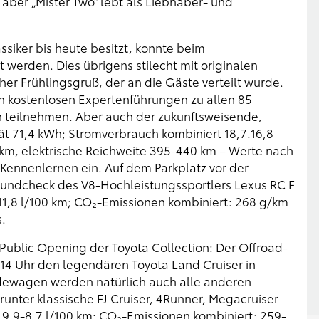
 aber „Mister Two“ lebt als Liebhaber- und
ssiker bis heute besitzt, konnte beim
t werden. Dies übrigens stilecht mit originalen
cher Frühlingsgruß, der an die Gäste verteilt wurde.
en kostenlosen Expertenführungen zu allen 85
on teilnehmen. Aber auch der zukunftsweisende,
ät 71,4 kWh; Stromverbrauch kombiniert 18,7.16,8
/km, elektrische Reichweite 395-440 km – Werte nach
 Kennenlernen ein. Auf dem Parkplatz vor der
oundcheck des V8-Hochleistungssportlers Lexus RC F
: 11,8 l/100 km; CO₂-Emissionen kombiniert: 268 g/km
ds.
Public Opening der Toyota Collection: Der Offroad-
 14 Uhr den legendären Toyota Land Cruiser in
ewagen werden natürlich auch alle anderen
runter klassische FJ Cruiser, 4Runner, Megacruiser
 9,9-8,7 l/100 km; CO₂-Emissionen kombiniert: 259-