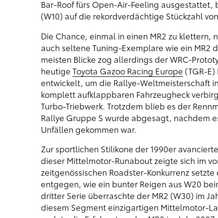
Bar-Roof fürs Open-Air-Feeling ausgestattet,
(W10) auf die rekordverdächtige Stückzahl von
Die Chance, einmal in einen MR2 zu klettern, 
auch seltene Tuning-Exemplare wie ein MR2 de
meisten Blicke zog allerdings der WRC-Prototy
heutige
Toyota Gazoo Racing Europe
(TGR-E) h
entwickelt, um die Rallye-Weltmeisterschaft 
komplett aufklappbaren Fahrzeugheck verbirgt
Turbo-Triebwerk. Trotzdem blieb es der Rennm
Rallye Gruppe S wurde abgesagt, nachdem es
Unfällen gekommen war.
Zur sportlichen Stilikone der 1990er avancier
dieser Mittelmotor-Runabout zeigte sich im v
zeitgenössischen Roadster-Konkurrenz setzte
entgegen, wie ein bunter Reigen aus W20 beim
dritter Serie überraschte der MR2 (W30) im Jahr
diesem Segment einzigartigen Mittelmotor-La