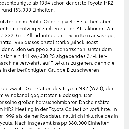
 beschleunigte ab 1984 schon der erste Toyota MR2
 rund 163.000 Einheiten.
nutzten beim Public Opening viele Besucher, aber
r Firma Fritzinger zählten zu den Attraktionen. Am
p 222D mit Allradantrieb an: Die in Köln ansässige,
atte 1985 dieses brutal starke „Black Beast“
in der wilden Gruppe S zu beherrschen. Unter dem
 sich ein 441 kW/600 PS abgebendes 2,1-Liter-
aschine verwehrt, auf Titelkurs zu gehen, denn die
 in der berüchtigten Gruppe B zu schweren
te die zweite Generation des Toyota MR2 (W20), denn
om Windkanal geglätteten Biodesign. Der
 er seine großen herausnehmbaren Dacheinsätze
 MR2 Meeting in der Toyota Collection vorführte. In
 1999 als kleiner Roadster, natürlich inklusive des in
youts. Nach insgesamt knapp 380.000 Einheiten