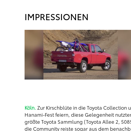
IMPRESSIONEN
,4 kWh),
, CO₂-
(EAER): 404 –
Köln.
Zur Kirschblüte in die Toyota Collection
Hanami-Fest feiern, diese Gelegenheit nutzt
größte Toyota Sammlung (Toyota Allee 2, 508
die Community reiste sogar aus dem benachba