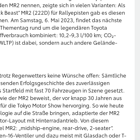
den MR2 nennen, zeigte sich in vielen Varianten: Als
ck Beast“ MR2 (222D) für Rallyepisten gab es diesen
nen. Am Samstag, 6. Mai 2023, findet das nächste
ls Thementag rund um die legendären Toyota
offverbrauch kombiniert: 10,2-9,3 l/100 km; CO₂-
WLTP) ist dabei, sondern auch andere Gelände-
trotz Regenwetters keine Wünsche offen: Sämtliche
ssenden Erfolgsgeschichte des zuverlässigen
Startfeld mit fast 70 Fahrzeugen in Szene gesetzt.
wie der MR2 beweist, der vor knapp 30 Jahren aus
 für die Tokyo Motor Show hervorging. So wie heute
ogie auf die Straße bringen, adaptierte der MR2
tor-Layout mit Hinterradantrieb. Von diesem
 MR2: „midship-engine, rear-drive, 2-seater“.
n-16-Ventiler und dazu meist mit Glasdach oder T-