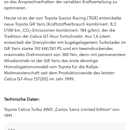
so das Ansprechverhalten der variablen Kraftverteilung zu
optimieren.
Heute ist es der von Toyota Gazoo Racing (TGR) entwickelte
neue Toyota GR Yaris (Kraftstoffverbrauch kombiniert: 8,3
l/100 km, CO
-Emissionen kombiniert: 184 g/km), der die
2
Tradition der Celica GT-Four fortschreibt. Aus 1,6 Litern
entwickelt der Dreizylinder mit kugelgelagertem Turbolader im
GR Yaris starke 192 kW/261 PS und ein beeindruckendes
maximales Drehmoment von 360 Nm, denn mit permanentem
Allradantrieb ist der GR Yaris das erste derartige
Homologationsmodell von Toyota für die Rallye-
Weltmeisterschaft seit dem Produktionsende des letzten
Celica GT-Four (ST205) im Jahr 1999.
Technische Daten:
Toyota Celica Turbo 4WD „Carlos Sainz Limited Edition“ von
1991
Län