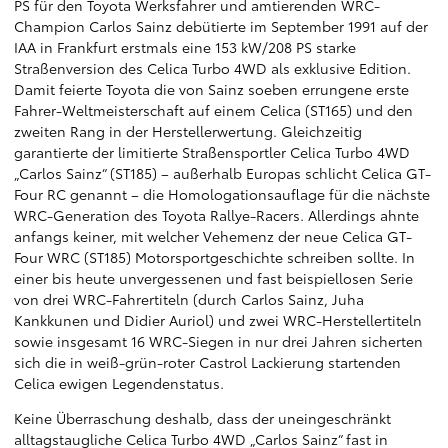
PS für den Toyota Werksfahrer und amtierenden WRC-
Champion Carlos Sainz debütierte im September 1991 auf der
IAA in Frankfurt erstmals eine 153 kW/208 PS starke
Straßenversion des Celica Turbo 4WD als exklusive Edition.
Damit feierte Toyota die von Sainz soeben errungene erste
Fahrer-Weltmeisterschaft auf einem Celica (ST165) und den
zweiten Rang in der Herstellerwertung. Gleichzeitig
garantierte der limitierte Straßensportler Celica Turbo 4WD
„Carlos Sainz“ (ST185) – außerhalb Europas schlicht Celica GT-
Four RC genannt – die Homologationsauflage für die nächste
WRC-Generation des Toyota Rallye-Racers. Allerdings ahnte
anfangs keiner, mit welcher Vehemenz der neue Celica GT-
Four WRC (ST185) Motorsportgeschichte schreiben sollte. In
einer bis heute unvergessenen und fast beispiellosen Serie
von drei WRC-Fahrertiteln (durch Carlos Sainz, Juha
Kankkunen und Didier Auriol) und zwei WRC-Herstellertiteln
sowie insgesamt 16 WRC-Siegen in nur drei Jahren sicherten
sich die in
weiß-grün-roter Castrol Lackierung startenden
Celica ewigen Legendenstatus.
Keine Überraschung deshalb, dass der uneingeschränkt
alltagstaugliche Celica Turbo 4WD „Carlos Sainz“ fast in