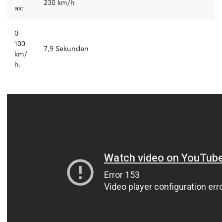
230 km/h
ax:
0-
100
7,9 Sekunden
km/
h: