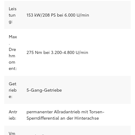
Leis
tun
153 kW/208 PS bei 6.000 U/min
g:
Max
.
Dre
275 Nm bei 3.200-4.800 U/min
hm
om
ent:
Get
rieb
5-Gang-Getriebe
e:
Antr
permanenter Allradantrieb mit Torsen-
ieb:
Sperrdifferential an der Hinterachse
Vm