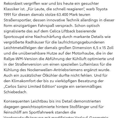
Rekordzeit vergriffen war und bis heute ein gesuchter
Klassiker ist. „Für Leute, die schnell reagieren“, warb Toyota
1991 für diesen damals stolze 63.400 Mark teuren
Straßensportler, dessen innovative Technik allerdings in dieser
Form einzigartigen Fahrspaß versprach. Schon optisch
signalisierte das auf dem Celica Liftback basierende
Sportcoupé eine Nachschärfung durch markante Details wie
vergrößerte Radhäuser für die laufrichtungsgebundenen
Leichtmetallfelgen der damals großen Dimension 6,5 x 15 Zoll
und die unübersehbare Hutze auf der Motorhaube, die in der
Rallye-WM-Version die Abführung der Kühlluft optimierte und
in der Straßenversion um einen speziellen Lufteinlass für die
Kühlung des Nockenwellen-Antriebsriemens ergänzt wurde.
Auch ein zusätzlicher Ölkühler durfte nicht fehlen. Und für
den Klimakomfort der bis zu vierköpfigen Besatzung der
„Carlos Sainz Limited Edition“ sorgte ein serienmäßiges
Schiebedach.
Konsequenten Leichtbau bis ins Detail demonstrierten
dagegen gewichtsoptimierte hintere Stoßfänger und für
Feinschliff am Sportfahrwerk standen die
Vorderradaufhängung mit modifizierter Vorlauf-Geometrie,