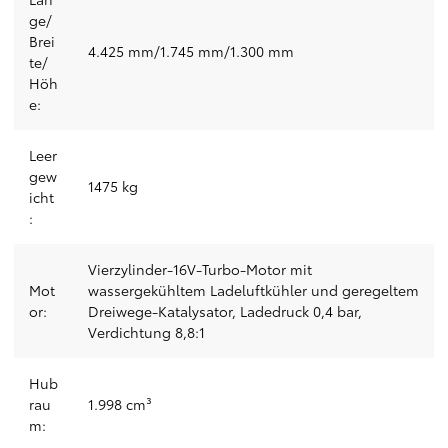
ge/
Brei
4.425 mm/1.745 mm/1.300 mm
te/
Höh
e:
Leer
gew
1475 kg
icht
:
Vierzylinder-16V-Turbo-Motor mit
Mot
wassergekühltem Ladeluftkühler und geregeltem
or:
Dreiwege-Katalysator, Ladedruck 0,4 bar,
Verdichtung 8,8:1
Hub
rau
1.998 cm³
m: