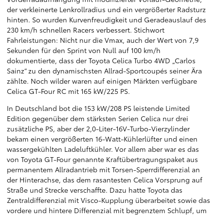
der verkleinerte Lenkrollradius
und ein vergrößerter Radsturz
hinten. So wurden Kurvenfreudigkeit und Geradeauslauf des
230 km/h schnellen Racers verbessert. Stichwort
Fahrleistungen: Nicht nur die Vmax, auch der Wert von 7,9
Sekunden für den Sprint von Null auf 100 km/h
dokumentierte, dass der Toyota Celica Turbo 4WD „Carlos
Sainz“ zu den dynamischsten Allrad-Sportcoupés seiner Ära
zählte. Noch wilder waren auf einigen Märkten verfügbare
Celica GT-Four RC mit 165 kW/225 PS.
In Deutschland bot die 153 kW/208 PS leistende Limited
Edition gegenüber dem stärksten Serien Celica nur drei
zusätzliche PS, aber der 2,0-Liter-16V-Turbo-Vierzylinder
bekam einen vergrößerten 16-Watt-Kühlerlüfter und einen
wassergekühlten Ladeluftkühler. Vor allem aber war es das
von Toyota GT-Four genannte Kraftübertragungspaket aus
permanentem Allradantrieb mit Torsen-Sperrdifferenzial an
der Hinterachse, das dem rasantesten Celica Vorsprung auf
Straße und Strecke verschaffte. Dazu hatte Toyota das
Zentraldifferenzial mit Visco-Kupplung überarbeitet sowie das
vordere und hintere Differenzial mit begrenztem Schlupf, um