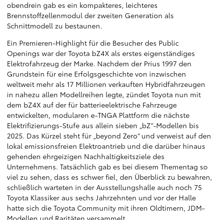
obendrein gab es ein kompakteres, leichteres
Brennstoffzellenmodul der zweiten Generation als
Schnittmodell zu bestaunen.
Ein Premieren-Highlight für die Besucher des Public
Openings war der Toyota bZ4X als erstes eigenständiges
Elektrofahrzeug der Marke. Nachdem der Prius 1997 den
Grundstein für eine Erfolgsgeschichte von inzwischen
weltweit mehr als 17 Millionen verkauften Hybridfahrzeugen
in nahezu allen Modellreihen legte, zündet Toyota nun mit
dem bZ4X auf der für batterieelektrische Fahrzeuge
entwickelten, modularen e-TNGA Plattform die nächste
Elektrifizierungs-Stufe aus allein sieben „bZ“-Modellen bis
2025. Das Kürzel steht für „beyond Zero“ und verweist auf den
lokal emissionsfreien Elektroantrieb und die darüber hinaus
gehenden ehrgeizigen Nachhaltigkeitsziele des
Unternehmens. Tatsächlich gab es bei diesem Thementag so
viel zu sehen, dass es schwer fiel, den Überblick zu bewahren,
schließlich warteten in der Ausstellungshalle auch noch 75
Toyota Klassiker aus sechs Jahrzehnten und vor der Halle
hatte sich die Toyota Community mit ihren Oldtimern, JDM-
Modellen und Raritäten versammelt.