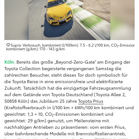
Supra: Verbrauch, kombiniert (l/100km): 7.5 - 6.2 l/100 km; CO
-Emission,
2
kombiniert (g/km): 170 - 143 g/km
Köln.
Bereits das große „Beyond-Zero-Gate“ am Eingang der
Toyota Collection begeisterte vergangenen Samstag die
zahlreichen Besucher, steht dieses Tor doch symbolisch für
die Toyota Reise in eine emissionsfreie und elektrifizierte
Zukunft. Tatsächlich hat die einzigartige Fahrzeugsammlung
auf dem Gelände von Toyota Deutschland (Toyota Allee 2,
50858 Köln) das Jubiläum 25 Jahre
Toyota Prius
(Kraftstoffverbrauch in l/100 km + kWh/100 km kombiniert und
gewichtet: 1,3 + 10, CO
-Emissionen kombiniert und
2
gewichtet: 29 g/km) genutzt, um Meilensteine mit
nachhaltigen Antrieben zu präsentieren: vom ersten Prius,
über bahnbrechende Modelle mit Brennstoffzellenantrieb,