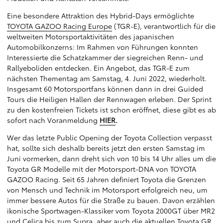
Eine besondere Attraktion des Hybrid-Days ermöglichte
TOYOTA GAZOO Racing Europe
(TGR-E), verantwortlich für die
weltweiten Motorsportaktivitäten des japanischen
Automobilkonzerns: Im Rahmen von Führungen konnten
Interessierte die Schatzkammer der siegreichen Renn- und
Rallyeboliden entdecken. Ein Angebot, das TGR-E zum
nächsten Thementag am Samstag, 4. Juni 2022, wiederholt.
Insgesamt 60 Motorsportfans können dann in drei Guided
Tours die Heiligen Hallen der Rennwagen erleben. Der Sprint
zu den kostenfreien Tickets ist schon eröffnet, diese gibt es ab
sofort nach Voranmeldung
HIER
.
Wer das letzte Public Opening der Toyota Collection verpasst
hat, sollte sich deshalb bereits jetzt den ersten Samstag im
Juni vormerken, dann dreht sich von 10 bis 14 Uhr alles um die
Toyota GR Modelle mit der Motorsport-DNA von TOYOTA
GAZOO Racing. Seit 65 Jahren definiert Toyota die Grenzen
von Mensch und Technik im Motorsport erfolgreich neu, um
immer bessere Autos für die Straße zu bauen. Davon erzählen
ikonische Sportwagen-Klassiker vom Toyota 2000GT über MR2
und Celica bis zum Supra, aber auch die aktuellen Toyota GR