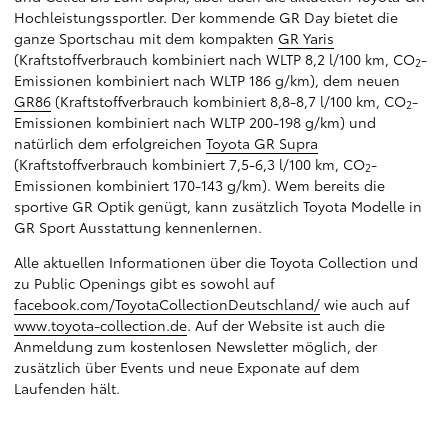
Hochleistungssportler. Der kommende GR Day bietet die
ganze Sportschau mit dem kompakten
GR Yaris
(Kraftstoffverbrauch kombiniert nach WLTP 8,2 l/100 km, CO
-
2
Emissionen kombiniert nach WLTP 186 g/km), dem neuen
GR86
(Kraftstoffverbrauch kombiniert 8,8-8,7 l/100 km, CO
-
2
Emissionen kombiniert nach WLTP 200-198 g/km) und
natürlich dem erfolgreichen
Toyota GR Supra
(Kraftstoffverbrauch kombiniert 7,5-6,3 l/100 km, CO
-
2
Emissionen kombiniert 170-143 g/km). Wem bereits die
sportive GR Optik genügt, kann zusätzlich Toyota Modelle in
GR Sport Ausstattung kennenlernen.
Alle aktuellen Informationen über die Toyota Collection und
zu Public Openings gibt es sowohl auf
facebook.com/ToyotaCollectionDeutschland/
wie auch auf
www.toyota-collection.de
. Auf der Website ist auch die
Anmeldung zum kostenlosen Newsletter möglich, der
zusätzlich über Events und neue Exponate auf dem
Laufenden hält.