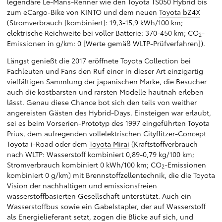
legendäre Le-Mans-Renner wie den Toyota TS050 Hybrid bis
zum eCargo-Bike von KINTO und dem neuen
Toyota bZ4X
(Stromverbrauch [kombiniert]: 19,3-15,9 kWh/100 km;
elektrische Reichweite bei voller Batterie: 370-450 km; CO
-
2
Emissionen in g/km: 0 [Werte gemäß WLTP-Prüfverfahren]).
Längst genießt die 2017 eröffnete Toyota Collection bei
Fachleuten und Fans den Ruf einer in dieser Art einzigartig
vielfältigen Sammlung der japanischen Marke, die Besucher
auch die kostbarsten und rarsten Modelle hautnah erleben
lässt. Genau diese Chance bot sich den teils von weither
angereisten Gästen des Hybrid-Days. Einsteigen war erlaubt,
sei es beim Vorserien-Prototyp des 1997 eingeführten Toyota
Prius, dem aufregenden vollelektrischen Cityflitzer-Concept
Toyota i-Road oder dem
Toyota Mirai
(Kraftstoffverbrauch
nach WLTP: Wasserstoff kombiniert 0,89-0,79 kg/100 km;
Stromverbrauch kombiniert 0 kWh/100 km; CO
-Emissionen
2
kombiniert 0 g/km) mit Brennstoffzellentechnik, die die Toyota
Vision der nachhaltigen und emissionsfreien
wasserstoffbasierten Gesellschaft unterstützt. Auch ein
Wasserstoffbus sowie ein Gabelstapler, der auf Wasserstoff
als Energielieferant setzt, zogen die Blicke auf sich, und