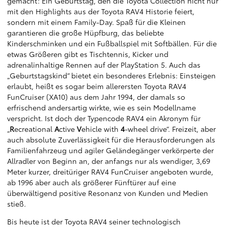
gemacht: Ein Geburtstag, den die Toyota Collection nicht nur
mit den Highlights aus der Toyota RAV4 Historie feiert,
sondern mit einem Family-Day. Spaß für die Kleinen
garantieren die große Hüpfburg, das beliebte
Kinderschminken und ein Fußballspiel mit Softbällen. Für die
etwas Größeren gibt es Tischtennis, Kicker und
adrenalinhaltige Rennen auf der PlayStation 5. Auch das
„Geburtstagskind“ bietet ein besonderes Erlebnis: Einsteigen
erlaubt, heißt es sogar beim allerersten Toyota RAV4
FunCruiser (XA10) aus dem Jahr 1994, der damals so
erfrischend andersartig wirkte, wie es sein Modellname
verspricht. Ist doch der Typencode RAV4 ein Akronym für
„
R
ecreational
A
ctive
V
ehicle with
4
-wheel drive“. Freizeit, aber
auch absolute Zuverlässigkeit für die Herausforderungen als
Familienfahrzeug und agiler Geländegänger verkörperte der
Allradler von Beginn an, der anfangs nur als wendiger, 3,69
Meter kurzer, dreitüriger RAV4 FunCruiser angeboten wurde,
ab 1996 aber auch als größerer Fünftürer auf eine
überwältigend positive Resonanz von Kunden und Medien
stieß.
Bis heute ist der Toyota RAV4 seiner technologisch