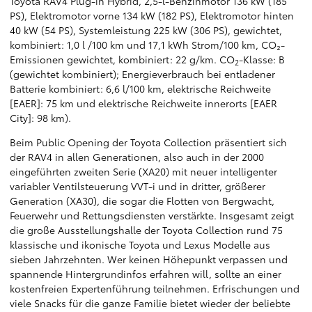
Toyota RAV4 Plug-in Hybrid, 2,5-l-Benzinmotor 136 kW (185
PS), Elektromotor vorne 134 kW (182 PS), Elektromotor hinten
40 kW (54 PS), Systemleistung 225 kW (306 PS), gewichtet,
kombiniert: 1,0 l /100 km und 17,1 kWh Strom/100 km, CO₂-
Emissionen gewichtet, kombiniert: 22 g/km. CO
-Klasse: B
2
(gewichtet kombiniert); Energieverbrauch bei entladener
Batterie kombiniert: 6,6 l/100 km, elektrische Reichweite
[EAER]: 75 km und elektrische Reichweite innerorts [EAER
City]: 98 km).
Beim Public Opening der Toyota Collection präsentiert sich
der RAV4 in allen Generationen, also auch in der 2000
eingeführten zweiten Serie (XA20) mit neuer intelligenter
variabler Ventilsteuerung VVT-i und in dritter, größerer
Generation (XA30), die sogar die Flotten von Bergwacht,
Feuerwehr und Rettungsdiensten verstärkte. Insgesamt zeigt
die große Ausstellungshalle der Toyota Collection rund 75
klassische und ikonische Toyota und Lexus Modelle aus
sieben Jahrzehnten. Wer keinen Höhepunkt verpassen und
spannende Hintergrundinfos erfahren will, sollte an einer
kostenfreien Expertenführung teilnehmen. Erfrischungen und
viele Snacks für die ganze Familie bietet wieder der beliebte