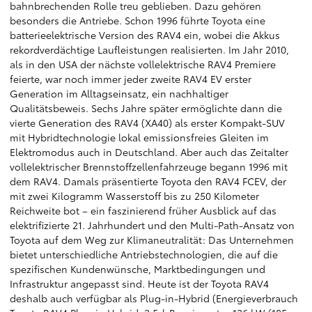
bahnbrechenden Rolle treu geblieben. Dazu gehören
besonders die Antriebe. Schon 1996 führte Toyota eine
batterieelektrische Version des RAV4 ein, wobei die Akkus
rekordverdächtige Laufleistungen realisierten. Im Jahr 2010,
als in den USA der nächste vollelektrische RAV4 Premiere
feierte, war noch immer jeder zweite RAV4 EV erster
Generation im Alltagseinsatz, ein nachhaltiger
Qualitätsbeweis. Sechs Jahre später ermöglichte dann die
vierte Generation des RAV4 (XA40) als erster Kompakt-SUV
mit Hybridtechnologie lokal emissionsfreies Gleiten im
Elektromodus auch in Deutschland. Aber auch das Zeitalter
vollelektrischer Brennstoffzellenfahrzeuge begann 1996 mit
dem RAV4. Damals präsentierte Toyota den RAV4 FCEV, der
mit zwei Kilogramm Wasserstoff bis zu 250 Kilometer
Reichweite bot – ein faszinierend früher Ausblick auf das
elektrifizierte 21. Jahrhundert und den Multi-Path-Ansatz von
Toyota auf dem Weg zur Klimaneutralität: Das Unternehmen
bietet unterschiedliche Antriebstechnologien, die auf die
spezifischen Kundenwünsche, Marktbedingungen und
Infrastruktur angepasst sind. Heute ist der Toyota RAV4
deshalb auch verfügbar als Plug-in-Hybrid (Energieverbrauch