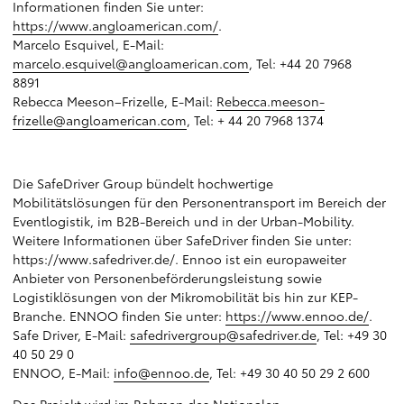
Informationen finden Sie unter:
https://www.angloamerican.com/
.
Marcelo Esquivel, E-Mail:
marcelo.esquivel@angloamerican.com
, Tel: +44 20 7968
8891
Rebecca Meeson–Frizelle, E-Mail:
Rebecca.meeson-
frizelle@angloamerican.com
, Tel: + 44 20 7968 1374
Die SafeDriver Group bündelt hochwertige
Mobilitätslösungen für den Personentransport im Bereich der
Eventlogistik, im B2B-Bereich und in der Urban-Mobility.
Weitere Informationen über SafeDriver finden Sie unter:
https://www.safedriver.de/. Ennoo ist ein europaweiter
Anbieter von Personenbeförderungsleistung sowie
Logistiklösungen von der Mikromobilität bis hin zur KEP-
Branche. ENNOO finden Sie unter:
https://www.ennoo.de/
.
Safe Driver, E-Mail:
safedrivergroup@safedriver.de
, Tel: +49 30
40 50 29 0
ENNOO, E-Mail:
info@ennoo.de
, Tel: +49 30 40 50 29 2 600
Das Projekt wird im Rahmen des Nationalen