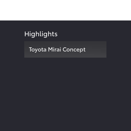
Highlights
Toyota Mirai Concept
Zweite Modellgeneration der
024
Brennstoffzellen-Limousine
ite