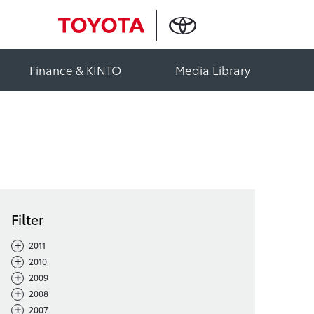
Finance & KINTO
Media Library
Filter
-
+
2011
-
+
2010
-
+
2009
-
+
2008
-
+
2007