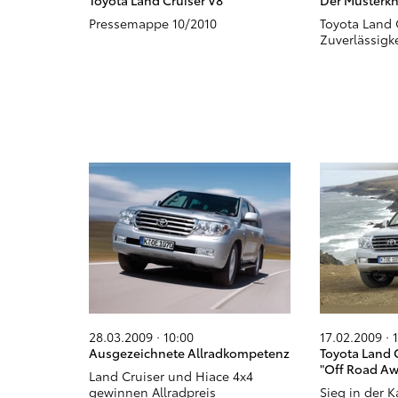
Toyota Land Cruiser V8
Der Musterkn
Pressemappe 10/2010
Toyota Land 
Zuverlässigk
28.03.2009 · 10:00
17.02.2009 · 
Ausgezeichnete Allradkompetenz
Toyota Land 
"Off Road Aw
Land Cruiser und Hiace 4x4
gewinnen Allradpreis
Sieg in der K