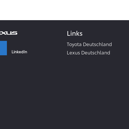
Links
Toyota Deutschland
LinkedIn
Lexus Deutschland
Zahlen & Fakten - Toyota 2
Toyota Collection
Facebook
Toyota Inside
TME Corporate Media Webs
Instagram
Toyota in the world
TMC Global Newsroom
RSS-Feeds
YouTube
Zur Newsletter Anmeldung