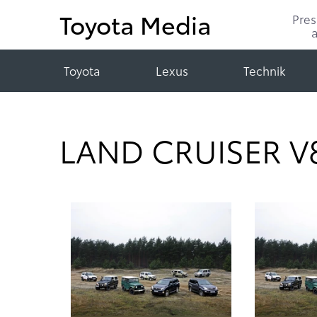
Toyota Media
Pre
Toyota
Lexus
Technik
LAND CRUISER V