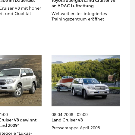
abe im Dauertest
Toyota übergibt Land Cruiser V8
an ADAC Luftrettung
Cruiser V8 mit hoher
eit und Qualität
Weltweit erstes integriertes
Trainingszentrum eröffnet
11:00
08.04.2008 · 02:00
Cruiser V8 gewinnt
Land Cruiser V8
ard 2009"
Pressemappe April 2008
ategorie "Luxus-