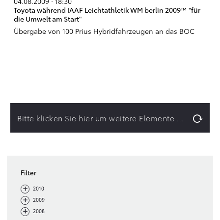
04.08.2009 · 18:30
Toyota während IAAF Leichtathletik WM berlin 2009™ "für
die Umwelt am Start"
Übergabe von 100 Prius Hybridfahrzeugen an das BOC
Bitte klicken Sie hier um weitere Elemente zu laden.
Filter
-
+
2010
-
+
2009
-
+
2008