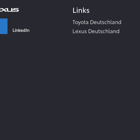
Links
Toyota Deutschland
LinkedIn
Lexus Deutschland
Zahlen & Fakten - Toyota 2
Toyota Collection
Facebook
Toyota Inside
TME Corporate Media Webs
Instagram
Toyota in the world
TMC Global Newsroom
RSS-Feeds
YouTube
Zur Newsletter Anmeldung