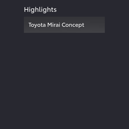
Highlights
Toyota Mirai Concept
Zweite Modellgeneration der
024
Brennstoffzellen-Limousine
ite
TOYOTA INSIDE
Der Blog von Toyota Deutschland