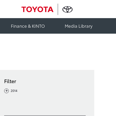
Finance & KINTO
Media Library
Filter
-
+
2014
Filter löschen