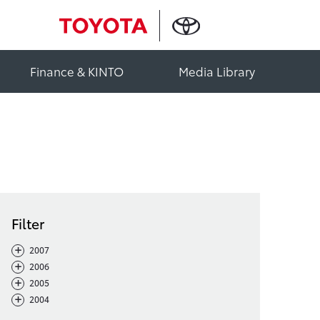
Finance & KINTO
Media Library
Filter
-
+
2007
-
+
2006
-
+
2005
-
+
2004