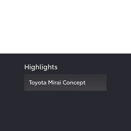
Highlights
Toyota Mirai Concept
Zweite Modellgeneration der
024
Brennstoffzellen-Limousine
ite