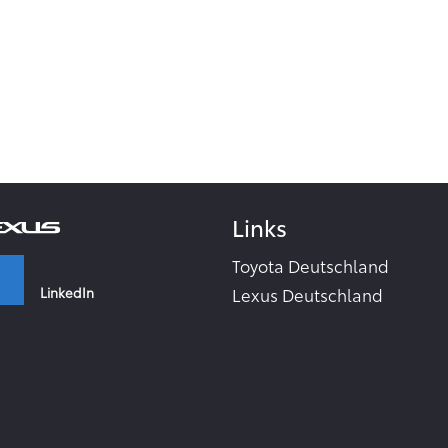
Links
Toyota Deutschland
LinkedIn
Lexus Deutschland
Zahlen & Fakten - Toyota 2
Toyota Collection
Facebook
Toyota Inside
TME Corporate Media Webs
Instagram
Toyota in the world