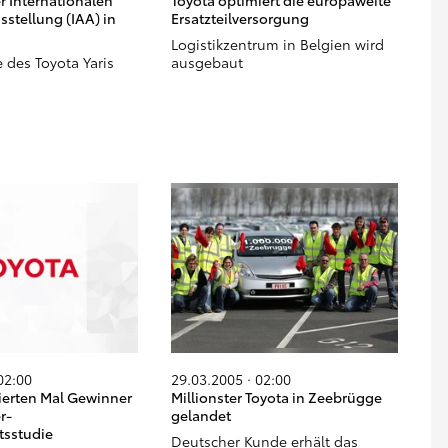
r Internationalen
Toyota optimiert die europaweite
stellung (IAA) in
Ersatzteilversorgung
Logistikzentrum in Belgien wird
 des Toyota Yaris
ausgebaut
02:00
29.03.2005 · 02:00
ierten Mal Gewinner
Millionster Toyota in Zeebrügge
r-
gelandet
tsstudie
Deutscher Kunde erhält das