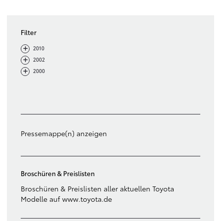
Filter
-
+
2010
-
+
2002
-
+
2000
Filter löschen
Pressemappe(n) anzeigen
Broschüren & Preislisten
Broschüren & Preislisten aller aktuellen Toyota
Modelle auf www.toyota.de