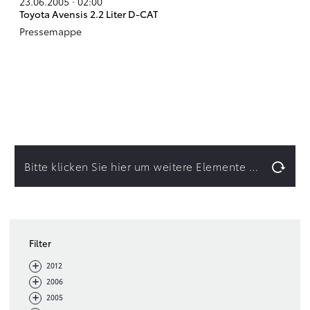
23.06.2005 · 02:00
Toyota Avensis 2.2 Liter D-CAT
Pressemappe
Bitte klicken Sie hier um weitere Elemente zu laden.
Filter
-
+
2012
-
+
2006
-
+
2005